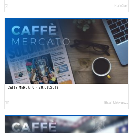
[0]
NerioCorsi
CAFFE MERCATO - 20.08.2019
[8]
Błażej Małolepszy