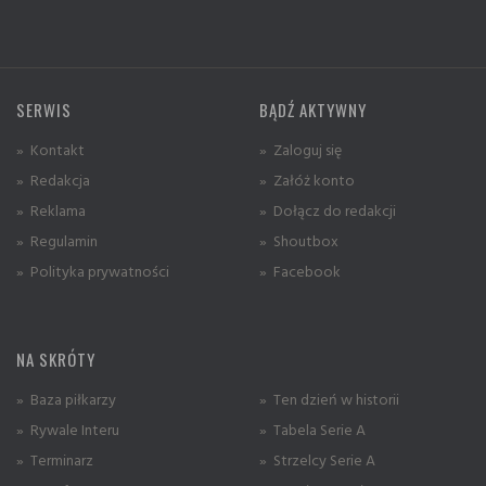
SERWIS
BĄDŹ AKTYWNY
» Kontakt
» Zaloguj się
» Redakcja
» Załóż konto
» Reklama
» Dołącz do redakcji
» Regulamin
» Shoutbox
» Polityka prywatności
» Facebook
NA SKRÓTY
» Baza piłkarzy
» Ten dzień w historii
» Rywale Interu
» Tabela Serie A
» Terminarz
» Strzelcy Serie A