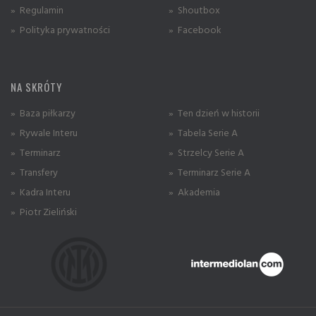
» Regulamin
» Shoutbox
» Polityka prywatności
» Facebook
NA SKRÓTY
» Baza piłkarzy
» Ten dzień w historii
» Rywale Interu
» Tabela Serie A
» Terminarz
» Strzelcy Serie A
» Transfery
» Terminarz Serie A
» Kadra Interu
» Akademia
» Piotr Zieliński