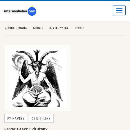
Toggle
navigat
STRONA GŁÓWNA
SERWIS
UŻYTKOWNICY
VVUJEK
NAPISZ
OFF-LINE
Ranga:
Gracz 1. drużyny