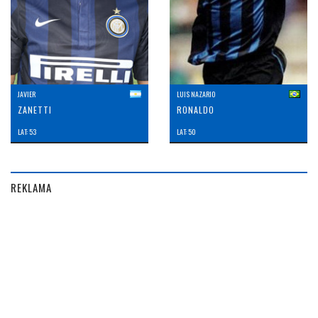
JAVIER
LUIS NAZARIO
ZANETTI
RONALDO
LAT: 53
LAT: 50
REKLAMA