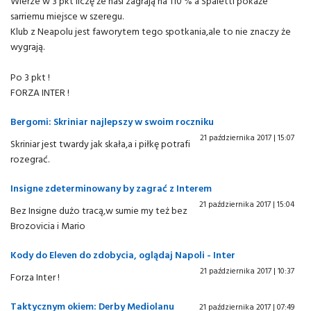
Wierze w 3 pkt liczę że nasi zagrają na 110 % a Spaletti pokaże
sarriemu miejsce w szeregu.
Klub z Neapolu jest faworytem tego spotkania,ale to nie znaczy że
wygrają.
Po 3 pkt !
FORZA INTER !
Bergomi: Skriniar najlepszy w swoim roczniku
21 października 2017 | 15:07
Skriniar jest twardy jak skała,a i piłkę potrafi
rozegrać.
Insigne zdeterminowany by zagrać z Interem
21 października 2017 | 15:04
Bez Insigne dużo tracą,w sumie my też bez
Brozovicia i Mario
Kody do Eleven do zdobycia, oglądaj Napoli - Inter
21 października 2017 | 10:37
Forza Inter !
Taktycznym okiem: Derby Mediolanu
21 października 2017 | 07:49