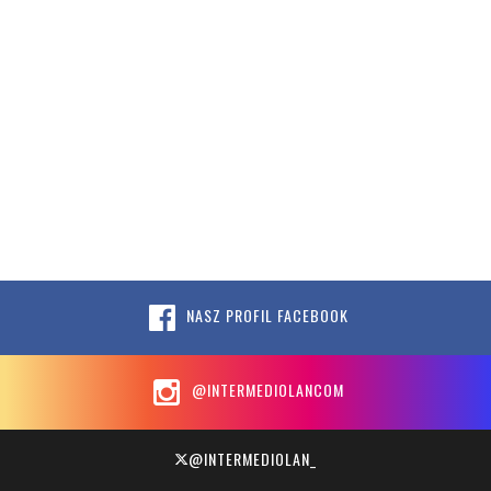
NASZ PROFIL FACEBOOK
@INTERMEDIOLANCOM
@INTERMEDIOLAN_