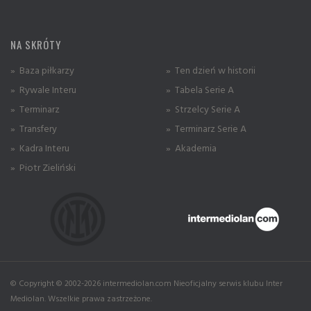
NA SKRÓTY
» Baza piłkarzy
» Ten dzień w historii
» Rywale Interu
» Tabela Serie A
» Terminarz
» Strzelcy Serie A
» Transfery
» Terminarz Serie A
» Kadra Interu
» Akademia
» Piotr Zieliński
© Copyright © 2002-2026 intermediolan.com Nieoficjalny serwis klubu Inter
Mediolan. Wszelkie prawa zastrzeżone.