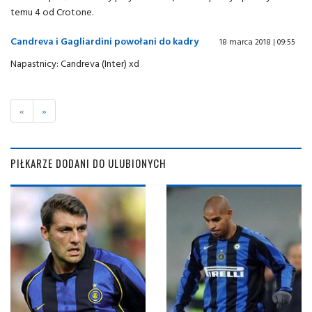
temu 4 od Crotone.
Candreva i Gagliardini powołani do kadry
18 marca 2018 | 09:55
Napastnicy: Candreva (Inter) xd
«
»
PIŁKARZE DODANI DO ULUBIONYCH