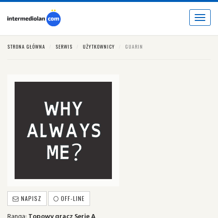
Toggle
navigat
STRONA GŁÓWNA
SERWIS
UŻYTKOWNICY
GUARIN
NAPISZ
OFF-LINE
Ranga:
Topowy gracz Serie A