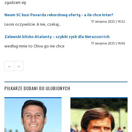
zgadzam się
Neom SC kusi Pavarda rekordową ofertą - a ile chce Inter?
17 sierpnia 2025 | 14:52
Leoni oczywiście. A nie, czekaj...
Zalewski blisko Atalanty – szybki zysk dla Nerazzurrich
17 sierpnia 2025 | 14:06
według mnie to Chivu go nie chce
«
»
PIŁKARZE DODANI DO ULUBIONYCH