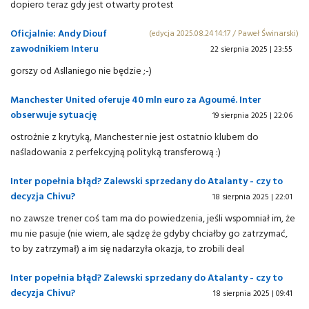
dopiero teraz gdy jest otwarty protest
Oficjalnie: Andy Diouf
(edycja 2025.08.24 14:17 / Paweł Świnarski)
zawodnikiem Interu
22 sierpnia 2025 | 23:55
gorszy od Asllaniego nie będzie ;-)
Manchester United oferuje 40 mln euro za Agoumé. Inter
obserwuje sytuację
19 sierpnia 2025 | 22:06
ostrożnie z krytyką, Manchester nie jest ostatnio klubem do
naśladowania z perfekcyjną polityką transferową :)
Inter popełnia błąd? Zalewski sprzedany do Atalanty - czy to
decyzja Chivu?
18 sierpnia 2025 | 22:01
no zawsze trener coś tam ma do powiedzenia, jeśli wspomniał im, że
mu nie pasuje (nie wiem, ale sądzę że gdyby chciałby go zatrzymać,
to by zatrzymał) a im się nadarzyła okazja, to zrobili deal
Inter popełnia błąd? Zalewski sprzedany do Atalanty - czy to
decyzja Chivu?
18 sierpnia 2025 | 09:41