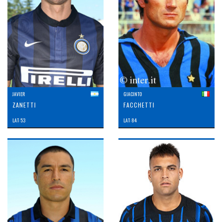
JAVIER
GIACINTO
ZANETTI
FACCHETTI
LAT: 53
LAT: 84