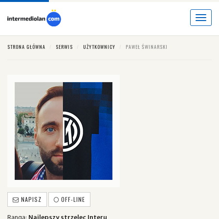
Toggle
navigat
STRONA GŁÓWNA
SERWIS
UŻYTKOWNICY
PAWEŁ ŚWINARSKI
NAPISZ
OFF-LINE
Ranga:
Najlepszy strzelec Interu