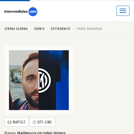
Toggle
navigat
STRONA GŁÓWNA
SERWIS
UŻYTKOWNICY
PAWEŁ ŚWINARSKI
NAPISZ
OFF-LINE
Ranga:
Najlepszy strzelec Interu