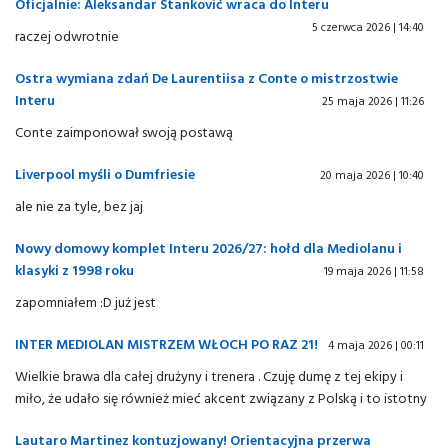
Oficjalnie: Aleksandar Stanković wraca do Interu
5 czerwca 2026 | 14:40
raczej odwrotnie
Ostra wymiana zdań De Laurentiisa z Conte o mistrzostwie
Interu
25 maja 2026 | 11:26
Conte zaimponował swoją postawą
Liverpool myśli o Dumfriesie
20 maja 2026 | 10:40
ale nie za tyle, bez jaj
Nowy domowy komplet Interu 2026/27: hołd dla Mediolanu i
klasyki z 1998 roku
19 maja 2026 | 11:58
zapomniałem :D już jest
INTER MEDIOLAN MISTRZEM WŁOCH PO RAZ 21!
4 maja 2026 | 00:11
Wielkie brawa dla całej drużyny i trenera . Czuję dumę z tej ekipy i
miło, że udało się również mieć akcent związany z Polską i to istotny
Lautaro Martinez kontuzjowany! Orientacyjna przerwa