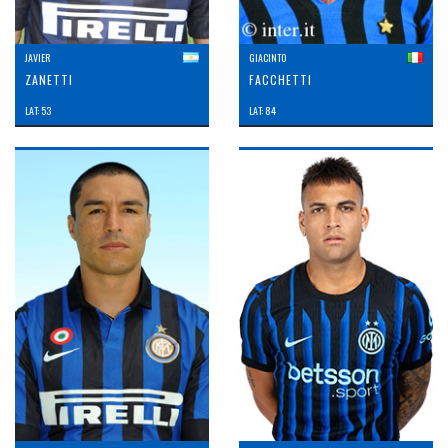
JAVIER
GIACINTO
ZANETTI
FACCHETTI
LAT: 53
LAT: 84