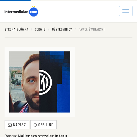
Toggle
navigat
STRONA GŁÓWNA
SERWIS
UŻYTKOWNICY
PAWEŁ ŚWINARSKI
NAPISZ
OFF-LINE
Ranga:
Najlepszy strzelec Interu