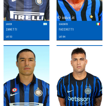
JAVIER
GIACINTO
ZANETTI
FACCHETTI
LAT: 53
LAT: 84