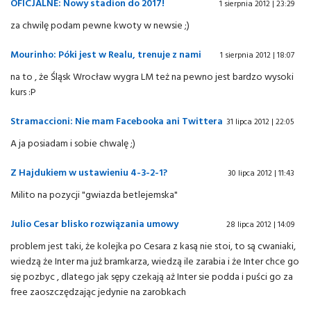
OFICJALNE: Nowy stadion do 2017!
1 sierpnia 2012 | 23:29
za chwilę podam pewne kwoty w newsie ;)
Mourinho: Póki jest w Realu, trenuje z nami
1 sierpnia 2012 | 18:07
na to , że Śląsk Wrocław wygra LM też na pewno jest bardzo wysoki
kurs :P
Stramaccioni: Nie mam Facebooka ani Twittera
31 lipca 2012 | 22:05
A ja posiadam i sobie chwalę ;)
Z Hajdukiem w ustawieniu 4-3-2-1?
30 lipca 2012 | 11:43
Milito na pozycji "gwiazda betlejemska"
Julio Cesar blisko rozwiązania umowy
28 lipca 2012 | 14:09
problem jest taki, że kolejka po Cesara z kasą nie stoi, to są cwaniaki,
wiedzą że Inter ma już bramkarza, wiedzą ile zarabia i że Inter chce go
się pozbyc , dlatego jak sępy czekają aż Inter sie podda i puści go za
free zaoszczędzając jedynie na zarobkach