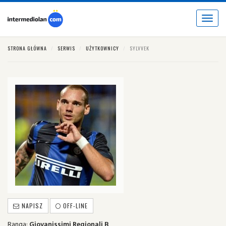
Toggle
navigat
STRONA GŁÓWNA
SERWIS
UŻYTKOWNICY
SYLVVEK
NAPISZ
OFF-LINE
Ranga:
Giovanissimi Regionali B