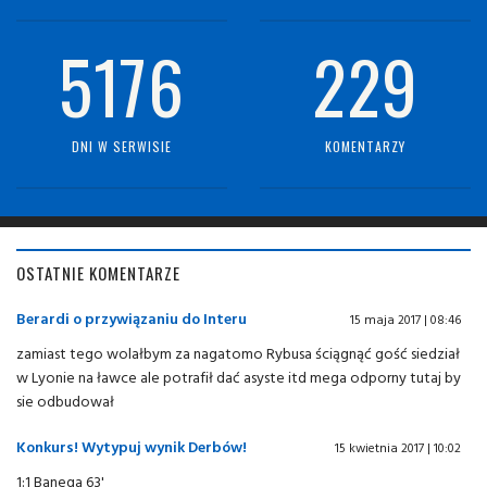
5176
229
DNI W SERWISIE
KOMENTARZY
OSTATNIE KOMENTARZE
Berardi o przywiązaniu do Interu
15 maja 2017 | 08:46
zamiast tego wolałbym za nagatomo Rybusa ściągnąć gość siedział
w Lyonie na ławce ale potrafił dać asyste itd mega odporny tutaj by
sie odbudował
Konkurs! Wytypuj wynik Derbów!
15 kwietnia 2017 | 10:02
1:1 Banega 63'