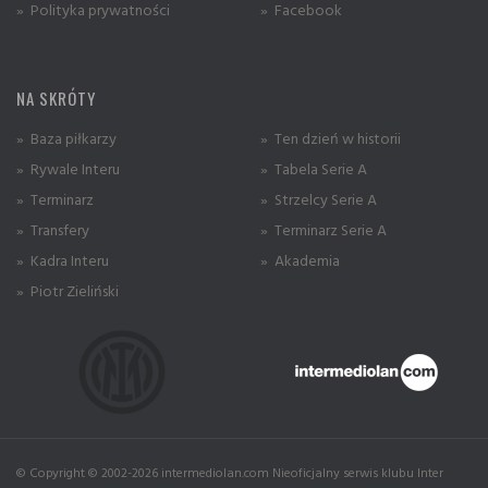
» Polityka prywatności
» Facebook
NA SKRÓTY
» Baza piłkarzy
» Ten dzień w historii
» Rywale Interu
» Tabela Serie A
» Terminarz
» Strzelcy Serie A
» Transfery
» Terminarz Serie A
» Kadra Interu
» Akademia
» Piotr Zieliński
© Copyright © 2002-2026 intermediolan.com Nieoficjalny serwis klubu Inter