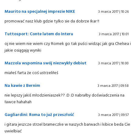
Maurito na specjalnej imprezie NIKE
3 marca 2017 | 10:26
promować nasz klub gdzie tylko sie da dobrze Ikar !!
Tuttosport: Conte latem do Interu
3 marca 2017 | 10:01
oj nie wiem nie wiem czy Romek go tak puści widząc jak gra Chelsea i
jakie osiągają wyniki
Mazzola wspomina swój niezwykły debiut
3 marca 2017 | 10:00
miałeś farta że coś ustrzeliłeś
Na kawie z Bernim
3 marca 2017 | 09:58
nie lepszy jakiś młodzieniaszek?? :D :D nabrałby doświadczenia na
ławce hahahah
Gagliardini: Roma to już przeszłość
3 marca 2017 | 09:57
i gitara jeszcze strzel brameczke w naszych barwach i kibice beda Cie
uwielbiać