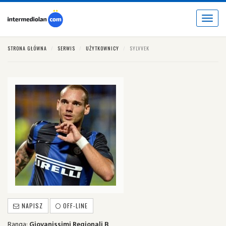
Toggle
navigat
STRONA GŁÓWNA
SERWIS
UŻYTKOWNICY
SYLVVEK
NAPISZ
OFF-LINE
Ranga:
Giovanissimi Regionali B