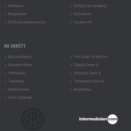
» Reklama
» Dołącz do redakcji
» Regulamin
» Shoutbox
» Polityka prywatności
» Facebook
NA SKRÓTY
» Baza piłkarzy
» Ten dzień w historii
» Rywale Interu
» Tabela Serie A
» Terminarz
» Strzelcy Serie A
» Transfery
» Terminarz Serie A
» Kadra Interu
» Akademia
» Piotr Zieliński