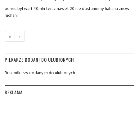
perisic byl wart 40mln teraz nawet 20 nie dostaniemy hahaha znow
ruchani
«
»
PIŁKARZE DODANI DO ULUBIONYCH
Brak piłkarzy dodanych do ulubionych
REKLAMA