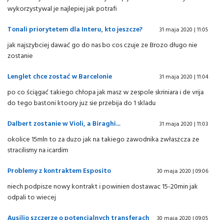
wykorzystywal je najlepiej jak potrafi
Tonali priorytetem dla Interu, kto jeszcze?
31 maja 2020 | 11:05
jak najszybciej dawać go do nas bo cos czuje ze Brozo długo nie
zostanie
Lenglet chce zostać w Barcelonie
31 maja 2020 | 11:04
po co ściągać takiego chłopa jak masz w zespole skriniara i de vrija
do tego bastoni ktoory juz sie przebija do 1 skladu
Dalbert zostanie w Violi, a Biraghi...
31 maja 2020 | 11:03
okolice 15mln to za duzo jak na takiego zawodnika zwłaszcza ze
stracilismy na icardim
Problemy z kontraktem Esposito
30 maja 2020 | 09:06
niech podpisze nowy kontrakt i powinien dostawac 15-20min jak
odpali to wiecej
Ausilio szczerze o potencjalnych transferach
30 maja 2020 | 09:05