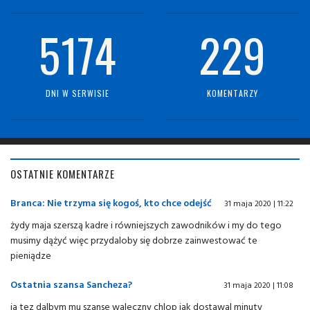
5174
229
DNI W SERWISIE
KOMENTARZY
OSTATNIE KOMENTARZE
Branca: Nie trzyma się kogoś, kto chce odejść
31 maja 2020 | 11:22
żydy maja szerszą kadre i równiejszych zawodników i my do tego
musimy dążyć więc przydaloby się dobrze zainwestować te
pieniądze
Ostatnia szansa Sancheza?
31 maja 2020 | 11:08
ja tez dalbym mu szanse waleczny chlop jak dostawal minuty