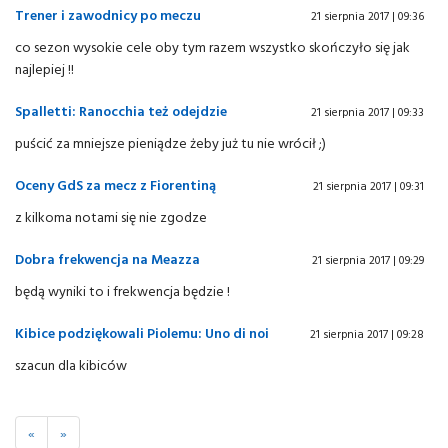
Trener i zawodnicy po meczu
21 sierpnia 2017 | 09:36
co sezon wysokie cele oby tym razem wszystko skończyło się jak
najlepiej !!
Spalletti: Ranocchia też odejdzie
21 sierpnia 2017 | 09:33
puścić za mniejsze pieniądze żeby już tu nie wrócił ;)
Oceny GdS za mecz z Fiorentiną
21 sierpnia 2017 | 09:31
z kilkoma notami się nie zgodze
Dobra frekwencja na Meazza
21 sierpnia 2017 | 09:29
będą wyniki to i frekwencja będzie !
Kibice podziękowali Piolemu: Uno di noi
21 sierpnia 2017 | 09:28
szacun dla kibiców
«
»