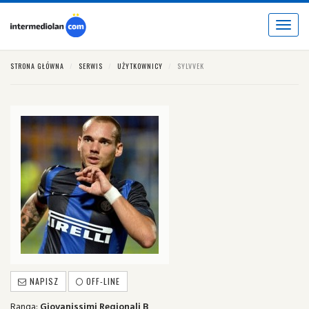
Toggle
navigat
STRONA GŁÓWNA
SERWIS
UŻYTKOWNICY
SYLVVEK
NAPISZ
OFF-LINE
Ranga:
Giovanissimi Regionali B