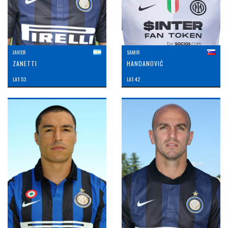
JAVIER
SAMIR
ZANETTI
HANDANOVIĆ
LAT: 53
LAT: 42