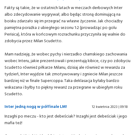
Fakty są takie, że w ostatnich latach w meczach derbowych Inter
albo zdecydowanie wygrywał, albo będąc stroną dominującą na
boisku zdarzało się im przegrać na własne życzenie. Jak chociażby
pamiętna porażka z ubiegłego sezonu 1:2 (prowadząc po golu
Perisica), która w końcowym rozrachunku przyczyniła się walnie do
zdobycia przez Milan Scudetto.
Mam nadzieję, że wobec pychy i nierzadko chamskiego zachowania
wobec Interu, jakie prezentowali i prezentują kibice, czy po zdobyciu
Scudetto również piłkarze Milanu, dzisiaj ale również w rewanżu za
tydzień, Inter wyjdzie tak zmotywowany i zgniecie Milan jeszcze
bardziej niż w finale Supercoppa. Taka deklasacja byłaby bardzo
wskazana i byłby to piękny rewanż za przegrane w ubiegłym roku
Scudetto.
Inter jedną nogą w półfinale LM!
12 kwietnia 2023 | 09:18
Inzaghi po meczu - kto jest debeściak? Inzaghi jest debeściak i jego
mafia też!