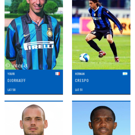
YOURI
HERNAN
DJORKAEFF
CRESPO
LAT: 58
LAT: 51