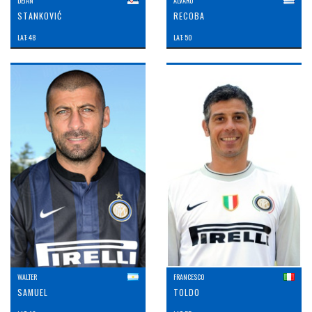
DEJAN
ALVARO
STANKOVIĆ
RECOBA
LAT: 48
LAT: 50
WALTER
FRANCESCO
SAMUEL
TOLDO