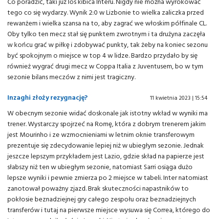
Co poradzić, taki już los kibica Interu. Nigdy nie można wyrokować
tego co się wydarzy. Wynik 2:0 w Lizbonie to wielka zaliczka przed
rewanżem i wielka szansa na to, aby zagrać we włoskim półfinale CL.
Oby tylko ten mecz stał się punktem zwrotnym i ta drużyna zaczęła
w końcu grać w piłkę i zdobywać punkty, tak żeby na koniec sezonu
być spokojnym o miejsce w top 4 w lidze. Bardzo przydało by się
również wygrać drugi mecz w Coppa Italia z Juventusem, bo w tym
sezonie bilans meczów z nimi jest tragiczny.
Inzaghi złoży rezygnację?
11 kwietnia 2023 | 15:54
W obecnym sezonie widać doskonale jak istotny wkład w wyniki ma
trener. Wystarczy spojrzeć na Romę, która z dobrym trenerem jakim
jest Mourinho i ze wzmocnieniami w letnim oknie transferowym
prezentuje się zdecydowanie lepiej niż w ubiegłym sezonie. Jednak
jeszcze lepszym przykładem jest Lazio, gdzie skład na papierze jest
słabszy niż ten w ubiegłym sezonie, natomiast Sarri osiąga dużo
lepsze wyniki i pewnie zmierza po 2 miejsce w tabeli. Inter natomiast
zanotował poważny zjazd. Brak skuteczności napastników to
pokłosie beznadziejnej gry całego zespołu oraz beznadziejnych
transferów i tutaj na pierwsze miejsce wysuwa się Correa, którego do