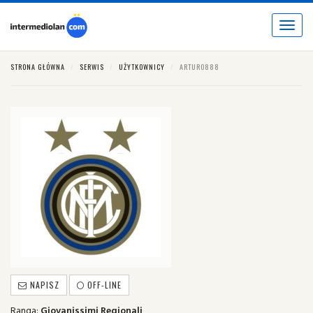
Toggle
navigat
STRONA GŁÓWNA
SERWIS
UŻYTKOWNICY
ARTURO888
NAPISZ
OFF-LINE
Ranga:
Giovanissimi Regionali