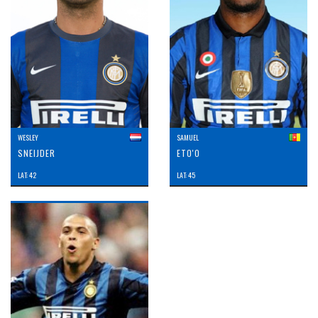
WESLEY
SAMUEL
SNEIJDER
ETO'O
LAT: 42
LAT: 45