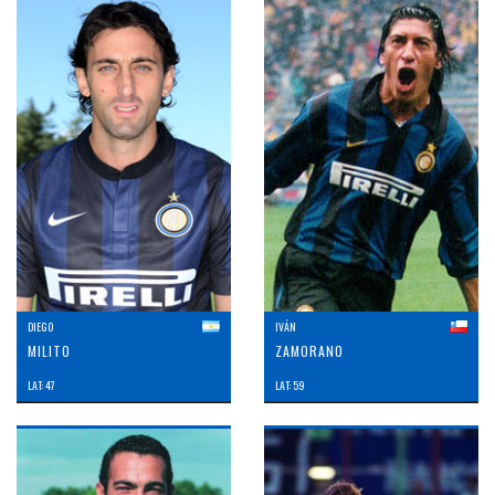
DIEGO
IVÁN
MILITO
ZAMORANO
LAT: 47
LAT: 59