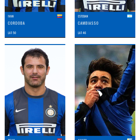
IVAN
ESTEBAN
CORDOBA
CAMBIASSO
LAT: 50
LAT: 46