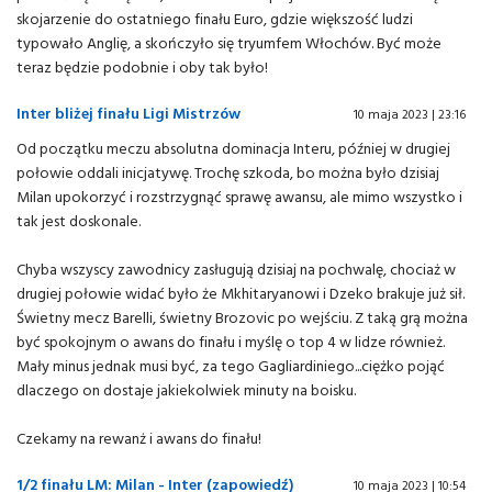
skojarzenie do ostatniego finału Euro, gdzie większość ludzi
typowało Anglię, a skończyło się tryumfem Włochów. Być może
teraz będzie podobnie i oby tak było!
Inter bliżej finału Ligi Mistrzów
10 maja 2023 | 23:16
Od początku meczu absolutna dominacja Interu, później w drugiej
połowie oddali inicjatywę. Trochę szkoda, bo można było dzisiaj
Milan upokorzyć i rozstrzygnąć sprawę awansu, ale mimo wszystko i
tak jest doskonale.
Chyba wszyscy zawodnicy zasługują dzisiaj na pochwalę, chociaż w
drugiej połowie widać było że Mkhitaryanowi i Dzeko brakuje już sił.
Świetny mecz Barelli, świetny Brozovic po wejściu. Z taką grą można
być spokojnym o awans do finału i myślę o top 4 w lidze również.
Mały minus jednak musi być, za tego Gagliardiniego...ciężko pojąć
dlaczego on dostaje jakiekolwiek minuty na boisku.
Czekamy na rewanż i awans do finału!
1/2 finału LM: Milan - Inter (zapowiedź)
10 maja 2023 | 10:54