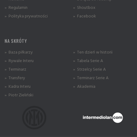
» Regulamin
» Shoutbox
» Polityka prywatności
» Facebook
NA SKRÓTY
» Baza piłkarzy
» Ten dzień w historii
» Rywale Interu
» Tabela Serie A
» Terminarz
» Strzelcy Serie A
» Transfery
» Terminarz Serie A
» Kadra Interu
» Akademia
» Piotr Zieliński