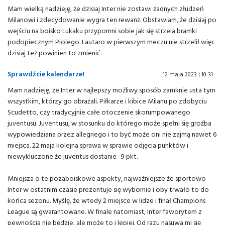
Mam wielką nadzieję, że dzisiaj Inter nie zostawi żadnych złudzeń
Milanowi i zdecydowanie wygra ten rewanż. Obstawiam, że dzisiaj po
wejściu na boisko Lukaku przypomni sobie jak się strzela bramki
podopiecznym Piolego. Lautaro w pierwszym meczu nie strzelił więc
dzisiaj też powinien to zmienić.
Sprawdźcie kalendarze!
12 maja 2023 | 10:31
Mam nadzieję, że Inter w najlepszy możliwy sposób zamknie usta tym
wszystkim, którzy go obrażali. Piłkarze i kibice Milanu po zdobyciu
Scudetto, czy tradycyjnie całe otoczenie skorumpowanego
juventusu. Juventusu, w stosunku do którego może spełni się groźba
wypowiedziana przez allegriego i to być może oni nie zajmą nawet 6
miejsca. 22 maja kolejna sprawa w sprawie odjęcia punktów i
niewykluczone że juventus dostanie -9 pkt.
Mniejsza o te pozaboiskowe aspekty, najważniejsze że sportowo
Inter w ostatnim czasie prezentuje się wybornie i oby trwało to do
końca sezonu. Myślę, że wtedy 2 miejsce w lidze i finał Champions
League są gwarantowane. W finale natomiast, Inter faworytem z
pewnością nie będzie, ale może to i lepiej. Od razu nasuwa mi się