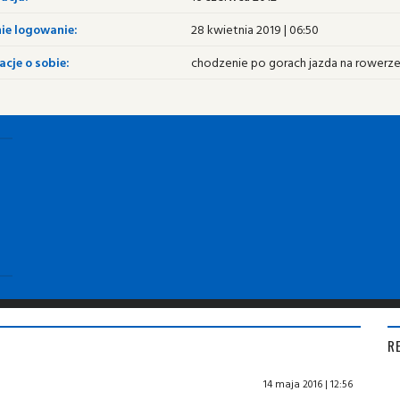
ie logowanie:
28 kwietnia 2019 | 06:50
cje o sobie:
chodzenie po gorach jazda na rowerze
R
14 maja 2016 | 12:56