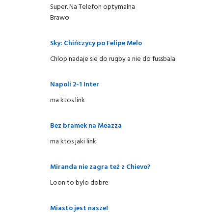
Super. Na Telefon optymalna
Brawo
Sky: Chińczycy po Felipe Melo
Chlop nadaje sie do rugby a nie do fussbala
Napoli 2-1 Inter
ma ktos link
Bez bramek na Meazza
ma ktos jaki link
Miranda nie zagra też z Chievo?
Loon to bylo dobre
Miasto jest nasze!