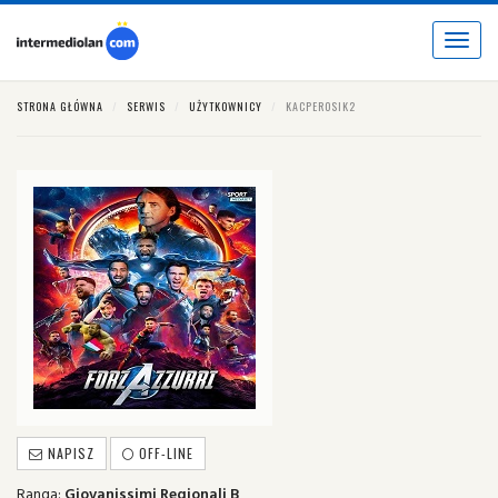
Toggle
navigat
STRONA GŁÓWNA
SERWIS
UŻYTKOWNICY
KACPEROSIK2
NAPISZ
OFF-LINE
Ranga:
Giovanissimi Regionali B