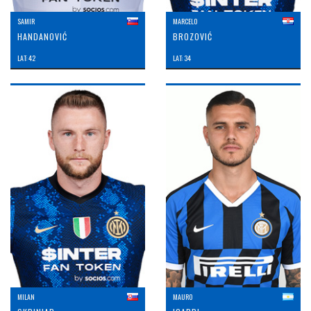
SAMIR
MARCELO
HANDANOVIĆ
BROZOVIĆ
LAT: 42
LAT: 34
MILAN
MAURO