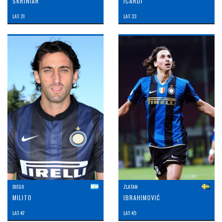
SKRINIAR
ICARDI
LAT: 31
LAT: 33
DIEGO
ZLATAN
MILITO
IBRAHIMOVIĆ
LAT: 47
LAT: 45