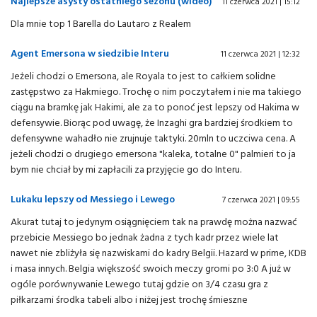
Najlepsze asysty ostatniego sezonu (wideo)
11 czerwca 2021 | 15:12
Dla mnie top 1 Barella do Lautaro z Realem
Agent Emersona w siedzibie Interu
11 czerwca 2021 | 12:32
Jeżeli chodzi o Emersona, ale Royala to jest to całkiem solidne
zastępstwo za Hakmiego. Trochę o nim poczytałem i nie ma takiego
ciągu na bramkę jak Hakimi, ale za to ponoć jest lepszy od Hakima w
defensywie. Biorąc pod uwagę, że Inzaghi gra bardziej środkiem to
defensywne wahadło nie zrujnuje taktyki. 20mln to uczciwa cena. A
jeżeli chodzi o drugiego emersona "kaleka, totalne 0" palmieri to ja
bym nie chciał by mi zapłacili za przyjęcie go do Interu.
Lukaku lepszy od Messiego i Lewego
7 czerwca 2021 | 09:55
Akurat tutaj to jedynym osiągnięciem tak na prawdę można nazwać
przebicie Messiego bo jednak żadna z tych kadr przez wiele lat
nawet nie zbliżyła się nazwiskami do kadry Belgii. Hazard w prime, KDB
i masa innych. Belgia większość swoich meczy gromi po 3:0 A już w
ogóle porównywanie Lewego tutaj gdzie on 3/4 czasu gra z
piłkarzami środka tabeli albo i niżej jest trochę śmieszne