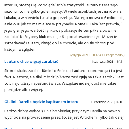
Inter00, proszę Cię. Pooglądaj sobie statystyki Lautaro z zeszłego
sezonu i to nie tylko gole i asysty. W wielu aspektach jest na równi z
Lukaku, a w niewielu Lukaku go przebija. Dlatego mowa o 6 milionach,
a nie o 10 jak to ma miejsce w przypadku Romelu. Taka jest prawda, i
jego gra i jego wartość rynkowa pokazuje ile ten piłkarz powinien
zarabiać. Każdy inny klub mu daje 6 z pocałowaniem ręki. Możecie
sprzedawać Lautaro, cisnąć go ile chcecie, ale on się obroni pod
każdym względem.
(edycja 2021.06.11 17:43 / kacperosik2)
Lautaro chce więcej zarabiać
11 czerwca 2021 | 16:15
Skoro Lukaku zarabia 10mln to 6mln dla Lautaro to promocja i to jest
fakt. Niestety, ale silni, młodzi piłkarze zasługują na takie zarobki. Jest
to 5 najdroższy napastnik świata. Wszędzie indziej dostanie takie
pieniądze albo więcej.
Giulini: Barella będzie kapitanem Interu
11 czerwca 2021 | 16:11
Bardzo dobry wybór :) On albo Skriniar, przy czym Barella na pewno
wychodzi na prowadzenie przez to, że jest Włochem. Tylko tak dalej!