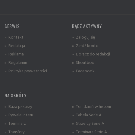
SERWIS
BĄDŹ AKTYWNY
» Kontakt
» Zaloguj się
» Redakcja
» Załóż konto
» Reklama
» Dołącz do redakcji
» Regulamin
» Shoutbox
» Polityka prywatności
» Facebook
NA SKRÓTY
» Baza piłkarzy
» Ten dzień w historii
» Rywale Interu
» Tabela Serie A
» Terminarz
» Strzelcy Serie A
» Transfery
» Terminarz Serie A