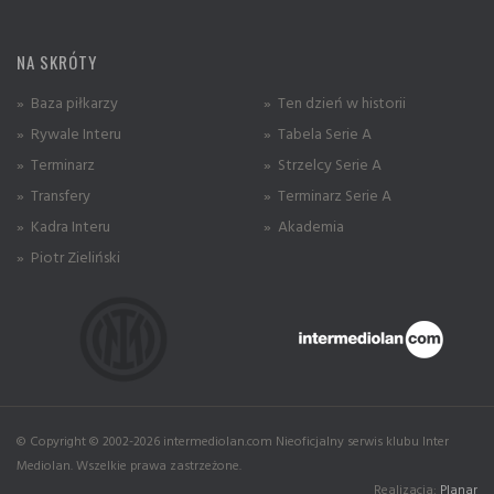
NA SKRÓTY
» Baza piłkarzy
» Ten dzień w historii
» Rywale Interu
» Tabela Serie A
» Terminarz
» Strzelcy Serie A
» Transfery
» Terminarz Serie A
» Kadra Interu
» Akademia
» Piotr Zieliński
© Copyright © 2002-2026 intermediolan.com Nieoficjalny serwis klubu Inter
Mediolan. Wszelkie prawa zastrzeżone.
Realizacja:
Planar