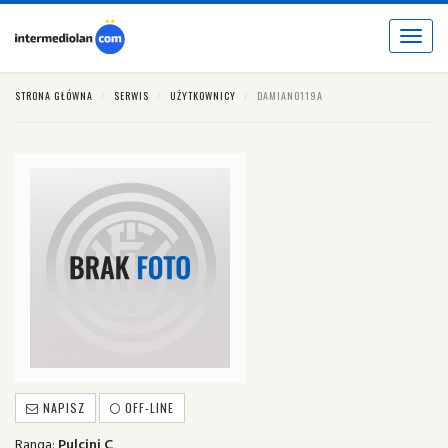
Toggle
navigat
STRONA GŁÓWNA
SERWIS
UŻYTKOWNICY
DAMIANO119A
NAPISZ
OFF-LINE
Ranga:
Pulcini C