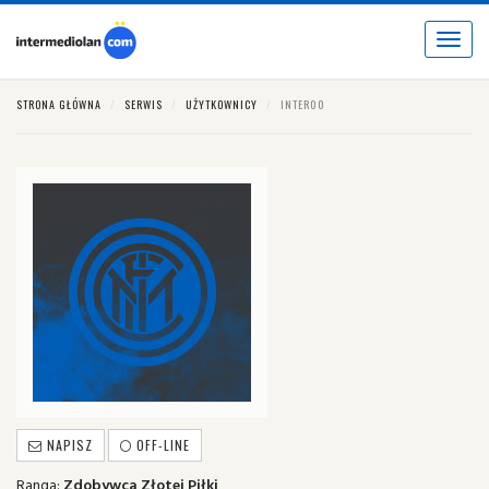
Toggle
navigat
STRONA GŁÓWNA
SERWIS
UŻYTKOWNICY
INTER00
NAPISZ
OFF-LINE
Ranga:
Zdobywca Złotej Piłki