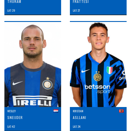
THURAM
FRATTESI
LAT: 29
LAT: 27
WESLEY
KRISTJAN
SNEIJDER
ASLLANI
LAT: 42
LAT: 24