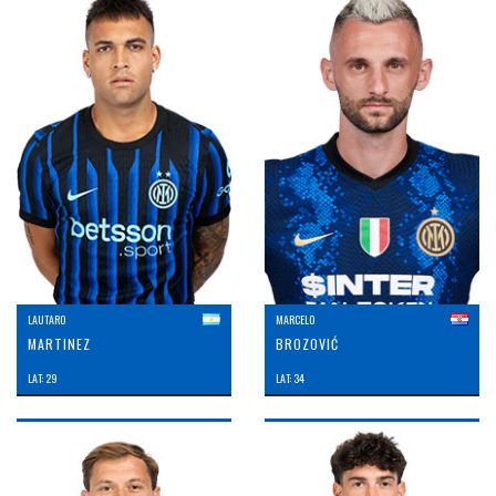
LAUTARO
MARCELO
MARTINEZ
BROZOVIĆ
LAT: 29
LAT: 34