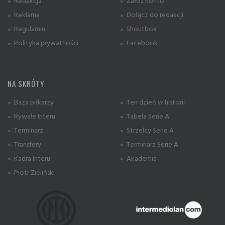
» Redakcja
» Załóż konto
» Reklama
» Dołącz do redakcji
» Regulamin
» Shoutbox
» Polityka prywatności
» Facebook
NA SKRÓTY
» Baza piłkarzy
» Ten dzień w historii
» Rywale Interu
» Tabela Serie A
» Terminarz
» Strzelcy Serie A
» Transfery
» Terminarz Serie A
» Kadra Interu
» Akademia
» Piotr Zieliński