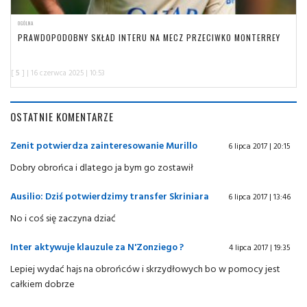
OGÓLNA
PRAWDOPODOBNY SKŁAD INTERU NA MECZ PRZECIWKO MONTERREY
[
5
] | 16 czerwca 2025 | 10:53
OSTATNIE KOMENTARZE
Zenit potwierdza zainteresowanie Murillo
6 lipca 2017 | 20:15
Dobry obrońca i dlatego ja bym go zostawił
Ausilio: Dziś potwierdzimy transfer Skriniara
6 lipca 2017 | 13:46
No i coś się zaczyna dziać
Inter aktywuje klauzule za N'Zonziego ?
4 lipca 2017 | 19:35
Lepiej wydać hajs na obrońców i skrzydłowych bo w pomocy jest
całkiem dobrze