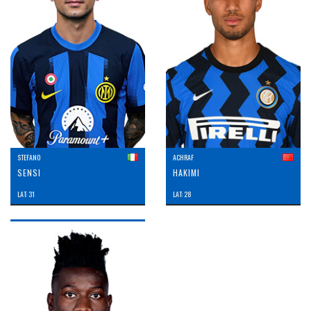
STEFANO
ACHRAF
SENSI
HAKIMI
LAT: 31
LAT: 28