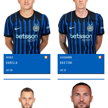
NICOLO
ALESSANDRO
BARELLA
BASTONI
LAT: 29
LAT: 27