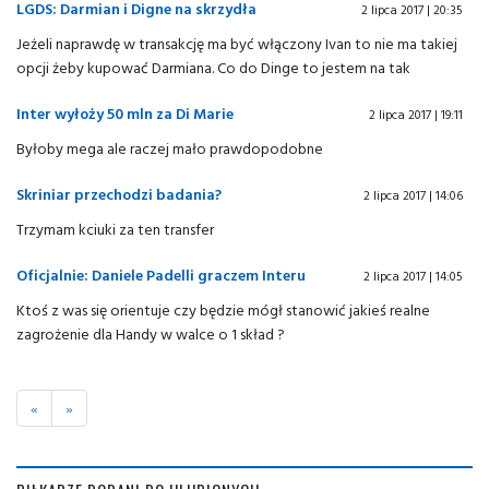
LGDS: Darmian i Digne na skrzydła
2 lipca 2017 | 20:35
Jeżeli naprawdę w transakcję ma być włączony Ivan to nie ma takiej
opcji żeby kupować Darmiana. Co do Dinge to jestem na tak
Inter wyłoży 50 mln za Di Marie
2 lipca 2017 | 19:11
Byłoby mega ale raczej mało prawdopodobne
Skriniar przechodzi badania?
2 lipca 2017 | 14:06
Trzymam kciuki za ten transfer
Oficjalnie: Daniele Padelli graczem Interu
2 lipca 2017 | 14:05
Ktoś z was się orientuje czy będzie mógł stanowić jakieś realne
zagrożenie dla Handy w walce o 1 skład ?
«
»