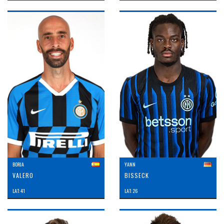
BORJA
YANN
VALERO
BISSECK
LAT: 41
LAT: 26