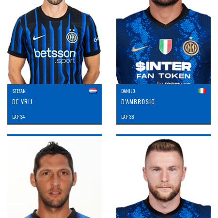
STEFAN
DANILO
DE VRIJ
D'AMBROSIO
LAT: 34
LAT: 38