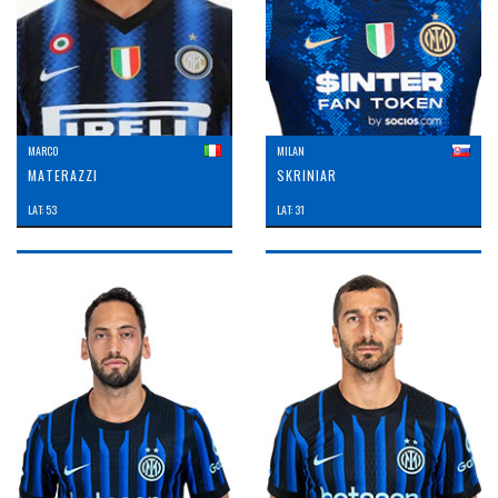
MARCO
MILAN
MATERAZZI
SKRINIAR
LAT: 53
LAT: 31