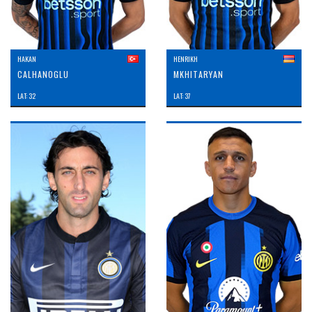
HAKAN
HENRIKH
CALHANOGLU
MKHITARYAN
LAT: 32
LAT: 37