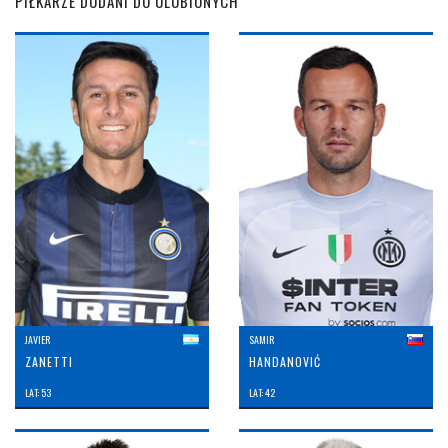
PIŁKARZE DODANI DO ULUBIONYCH
JAVIER
SAMIR
ZANETTI
HANDANOVIĆ
LAT: 53
LAT: 42