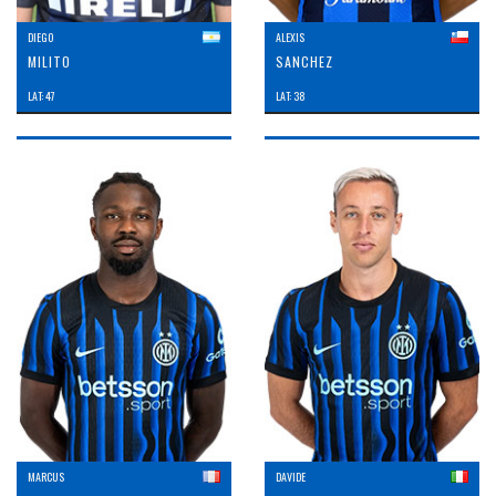
DIEGO
ALEXIS
MILITO
SANCHEZ
LAT: 47
LAT: 38
MARCUS
DAVIDE