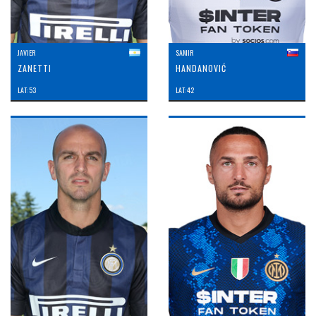
JAVIER
SAMIR
ZANETTI
HANDANOVIĆ
LAT: 53
LAT: 42