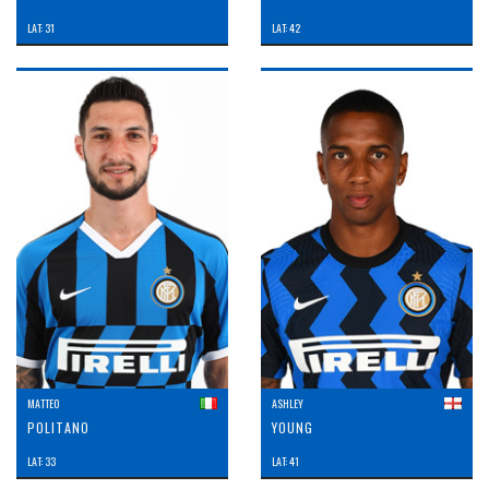
LAT: 31
LAT: 42
MATTEO
ASHLEY
POLITANO
YOUNG
LAT: 33
LAT: 41