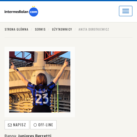
Toggle
navigat
STRONA GŁÓWNA
SERWIS
UŻYTKOWNICY
ANETA DOROTKIEWICZ
NAPISZ
OFF-LINE
Ranga:
Juniores Berretti