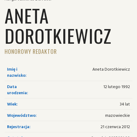
ANETA
DOROTKIEWICZ
HONOROWY REDAKTOR
Imię i
Aneta Dorotkiewicz
nazwisko:
Data
12 lutego 1992
urodzenia:
Wiek:
34 lat
Województwo:
mazowieckie
Rejestracja:
21 czerwca 2012