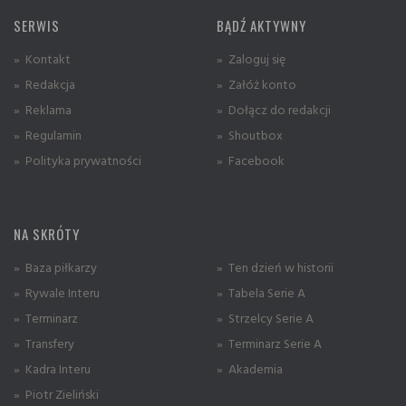
SERWIS
BĄDŹ AKTYWNY
» Kontakt
» Zaloguj się
» Redakcja
» Załóż konto
» Reklama
» Dołącz do redakcji
» Regulamin
» Shoutbox
» Polityka prywatności
» Facebook
NA SKRÓTY
» Baza piłkarzy
» Ten dzień w historii
» Rywale Interu
» Tabela Serie A
» Terminarz
» Strzelcy Serie A
» Transfery
» Terminarz Serie A
» Kadra Interu
» Akademia
» Piotr Zieliński