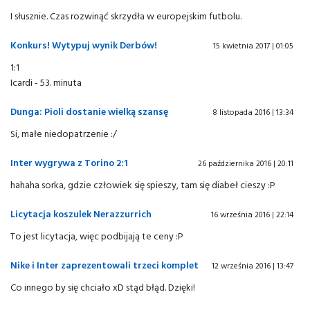
I słusznie. Czas rozwinąć skrzydła w europejskim futbolu.
Konkurs! Wytypuj wynik Derbów!
15 kwietnia 2017 | 01:05
1:1
Icardi - 53. minuta
Dunga: Pioli dostanie wielką szansę
8 listopada 2016 | 13:34
Si, małe niedopatrzenie :/
Inter wygrywa z Torino 2:1
26 października 2016 | 20:11
hahaha sorka, gdzie człowiek się spieszy, tam się diabeł cieszy :P
Licytacja koszulek Nerazzurrich
16 września 2016 | 22:14
To jest licytacja, więc podbijają te ceny :P
Nike i Inter zaprezentowali trzeci komplet
12 września 2016 | 13:47
Co innego by się chciało xD stąd błąd. Dzięki!