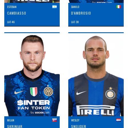
ESTEBAN
DANILO
CAMBIASSO
D'AMBROSIO
LAT: 46
LAT: 38
MILAN
WESLEY
SKRINIAR
SNEIJDER