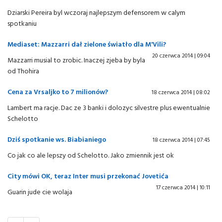
Dziarski Pereira byl wczoraj najlepszym defensorem w calym
spotkaniu
Mediaset: Mazzarri dał zielone światło dla M'Vili?
20 czerwca 2014 | 09:04
Mazzarri musial to zrobic. Inaczej zjeba by byla
od Thohira
Cena za Vrsaljko to 7 milionów?
18 czerwca 2014 | 08:02
Lambert ma racje. Dac ze 3 banki i dolozyc silvestre plus ewentualnie
Schelotto
Dziś spotkanie ws. Biabianiego
18 czerwca 2014 | 07:45
Co jak co ale lepszy od Schelotto. Jako zmiennik jest ok
City mówi OK, teraz Inter musi przekonać Jovetića
17 czerwca 2014 | 10:11
Guarin jude cie wolaja