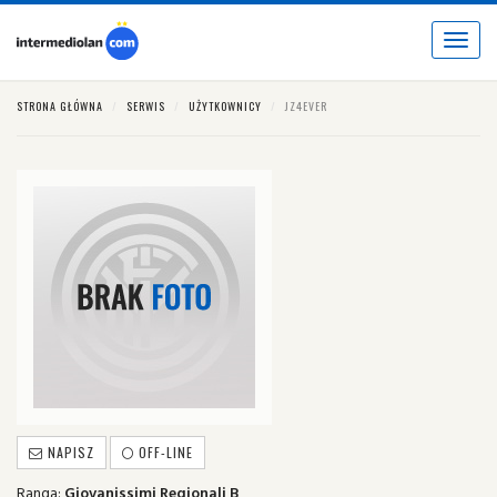
Toggle
navigat
STRONA GŁÓWNA
SERWIS
UŻYTKOWNICY
JZ4EVER
NAPISZ
OFF-LINE
Ranga:
Giovanissimi Regionali B