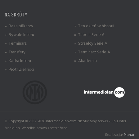
NA SKRÓTY
» Baza piłkarzy
» Ten dzień w historii
» Rywale Interu
» Tabela Serie A
» Terminarz
» Strzelcy Serie A
» Transfery
» Terminarz Serie A
» Kadra Interu
» Akademia
» Piotr Zieliński
© Copyright © 2002-2026 intermediolan.com Nieoficjalny serwis klubu Inter
Mediolan. Wszelkie prawa zastrzeżone.
Realizacja:
Planar