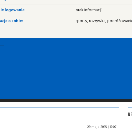
ie logowanie:
brak informacji
cje o sobie:
sporty, rozrywka, podróżowani
R
29 maja 2015 | 17:07