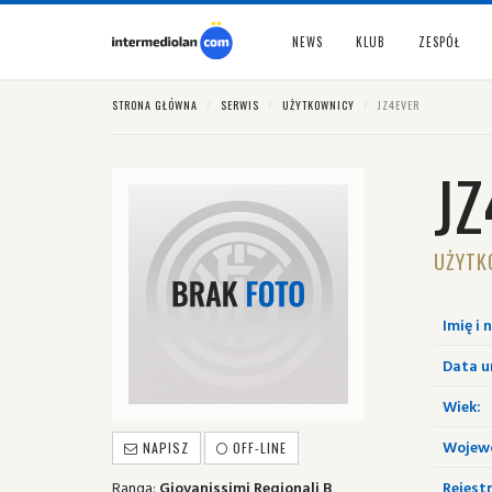
NEWS
KLUB
ZESPÓŁ
STRONA GŁÓWNA
SERWIS
UŻYTKOWNICY
JZ4EVER
J
UŻYTK
Imię i 
Data u
Wiek:
Wojew
NAPISZ
OFF-LINE
Ranga:
Giovanissimi Regionali B
Rejestr