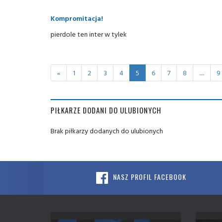
Kompromitacja!
pierdole ten inter w tylek
«
1
2
3
4
5
6
7
8
.....
9
PIŁKARZE DODANI DO ULUBIONYCH
Brak piłkarzy dodanych do ulubionych
NASZ PROFIL FACEBOOK