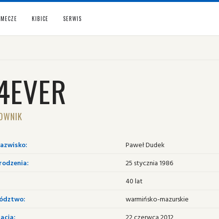
MECZE
KIBICE
SERWIS
Z4EVER
OWNIK
nazwisko:
Paweł Dudek
rodzenia:
25 stycznia 1986
40 lat
ództwo:
warmińsko-mazurskie
acja:
22 czerwca 2012