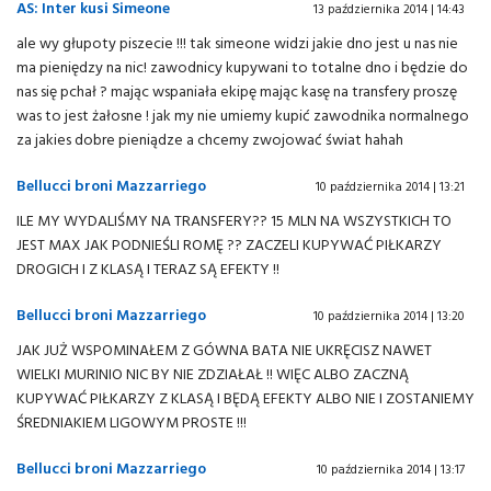
AS: Inter kusi Simeone
13 października 2014 | 14:43
ale wy głupoty piszecie !!! tak simeone widzi jakie dno jest u nas nie
ma pieniędzy na nic! zawodnicy kupywani to totalne dno i będzie do
nas się pchał ? mając wspaniała ekipę mając kasę na transfery proszę
was to jest żałosne ! jak my nie umiemy kupić zawodnika normalnego
za jakies dobre pieniądze a chcemy zwojować świat hahah
Bellucci broni Mazzarriego
10 października 2014 | 13:21
ILE MY WYDALIŚMY NA TRANSFERY?? 15 MLN NA WSZYSTKICH TO
JEST MAX JAK PODNIEŚLI ROMĘ ?? ZACZELI KUPYWAĆ PIŁKARZY
DROGICH I Z KLASĄ I TERAZ SĄ EFEKTY !!
Bellucci broni Mazzarriego
10 października 2014 | 13:20
JAK JUŻ WSPOMINAŁEM Z GÓWNA BATA NIE UKRĘCISZ NAWET
WIELKI MURINIO NIC BY NIE ZDZIAŁAŁ !! WIĘC ALBO ZACZNĄ
KUPYWAĆ PIŁKARZY Z KLASĄ I BĘDĄ EFEKTY ALBO NIE I ZOSTANIEMY
ŚREDNIAKIEM LIGOWYM PROSTE !!!
Bellucci broni Mazzarriego
10 października 2014 | 13:17