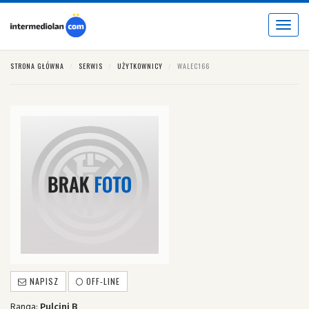
Toggle
navigat
STRONA GŁÓWNA
SERWIS
UŻYTKOWNICY
WALEC166
NAPISZ
OFF-LINE
Ranga:
Pulcini B