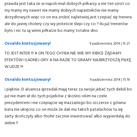
prawda jest taka że w napoli miał dobrych piłkarzy a nie ten szrot co
my mamy my nawet nie mamy dobrych napastników nie mamy
skrzydłowych więc co on ma zrobić najłatwiej jest czepiać się trenera
ale do jasnej cholery czy wy jesteście ślepi czy co ? ilu już trenerów
było i nic tu są winni piłkarze bo mamy totalne dno
Osvaldo kontuzjowany!
9 października 2014 | 15:21
TO JEST INTER !!! A ON TEGO CHYBA NIE WIE MY KIBICE ŻĄDAMY
EFEKTÓW I ŁADNEJ GRY A NA RAZIE TO GRAMY NAJBRZYDSZĄ PIŁKĘ
W LIDZE !!!
Osvaldo kontuzjowany!
9 października 2014 | 15:19
i pięknie :D alvareza sprzedali mają teraz za swoje jebać tych debili bo
już nie mam sił do tych pojebów z skośno okim na czele
prezydentem i nie czepiajcie się mazzariego bo szczerze z gówna
bata nie ukręcisz co on może że dali mu takich patałachów tu się
żarty skończyły albo thohir zacznie inwestować albo wypierdalaj do
siebie !!