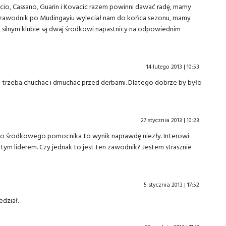
acio, Cassano, Guarin i Kovacic razem powinni dawać radę, mamy
i zawodnik po Mudingayiu wyleciał nam do końca sezonu, mamy
 silnym klubie są dwaj środkowi napastnicy na odpowiednim
14 lutego 2013 | 10:53
sa trzeba chuchac i dmuchac przed derbami. Dlatego dobrze by było
27 stycznia 2013 | 10:23
wego środkowego pomocnika to wynik naprawdę niezły. Interowi
 tym liderem. Czy jednak to jest ten zawodnik? Jestem strasznie
5 stycznia 2013 | 17:52
edział.