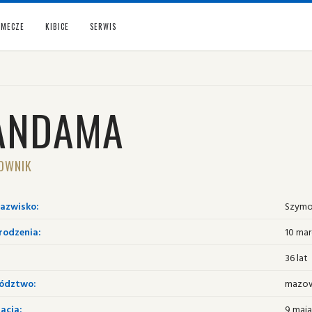
MECZE
KIBICE
SERWIS
ANDAMA
OWNIK
nazwisko:
Szymo
rodzenia:
10 mar
36 lat
ództwo:
mazow
acja:
9 maja