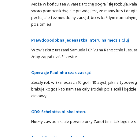
Może w końcu ten Alvarez trochę pogra i się rozbuja. Pal
sporo pomocników, ale prawdą jest, że mamy luty i drug
pecha, ale też nieudolny zarząd, bo w każdym normalnym,
poziomie:)
Prawdopodobna jedenastka Interu na mecz z Cluj
W związku z urazami Samuela i Chivu na Ranocchie i Jesu
żeby zagrał dziś Silvestre
Operacje Paulinho czas zacząć
Zeszły rok w 37 meczach 10 goli i 10 asyst, jak na typo
brakuje kogoś kto nam ten cały środek pola scali i będzie
ciekawy.
GDS: Schelotto blisko Interu
Niezły zawodnik, ale pewnie przy Zanettim i tak będzie si