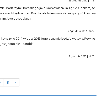
29 grudnia 2012 | 11:19
mie. Wolałbym Floccariego jako ławkowicza. Ja się nie łudziłem, że
z niech będzie i ten Rocchi, ale latem musi do nas przyjść klasowy
zanim Juve go podkupI:
27 grudnia 2012 | 14:17
e kończy w 2014 wiec w 2013 jego cena nie bedzie wysoka. Pewnie
jest jedno ale - zarobki.
2 grudnia 2012 | 10:47
0
11
»