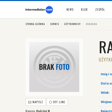
NEWS
KLUB
ZESPÓŁ
STRONA GŁÓWNA
SERWIS
UŻYTKOWNICY
RANDAMA
R
UŻYTK
Imię i 
Data u
Wiek:
Wojew
NAPISZ
OFF-LINE
Ranga:
Pulcini B
Rejestr