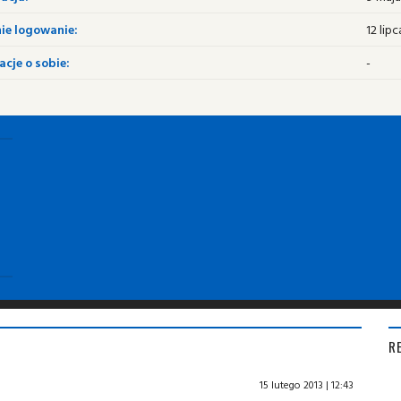
ie logowanie:
12 lipc
cje o sobie:
-
R
15 lutego 2013 | 12:43