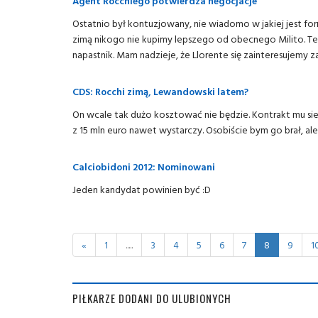
Agent Rocchiego potwierdza negocjacje
Ostatnio był kontuzjowany, nie wiadomo w jakiej jest for
zimą nikogo nie kupimy lepszego od obecnego Milito. Tera
napastnik. Mam nadzieje, że Llorente się zainteresujemy 
CDS: Rocchi zimą, Lewandowski latem?
On wcale tak dużo kosztować nie będzie. Kontrakt mu si
z 15 mln euro nawet wystarczy. Osobiście bym go brał, ale 
Calciobidoni 2012: Nominowani
Jeden kandydat powinien być :D
«
1
.....
3
4
5
6
7
8
9
1
PIŁKARZE DODANI DO ULUBIONYCH