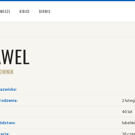
MECZE
KIBICE
SERWIS
AWEL
OWNIK
nazwisko:
rodzenia:
2 lute
40 lat
ództwo:
lubelsk
acja:
26 cze