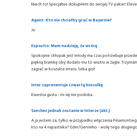
Niech to! Specjalnie dokupiłem do swojej TV pakiet Eleven
Agent: Kto nie chciałby grać w Bayernie?
Ja
Esposito: Mam nadzieję, że wrócę
Spokojnie chłopak jest młody ma czas potrzebuje przede 
piękną bramkę oby dodało mu to wiatru w żagle. Trzymam 
zagrać w koszulce Interu. Seba gol!
Inter zaprezentuje czwartą koszulkę
Kwestia gustu - mi się nie podoba.
Sanchez jednak zostanie w Interze (akt.)
A ja jestem za, tylko w przypadku włączenia Pinamontie
kto na 4 napastnika? Eder/Gervinho - wolę tego drugiego