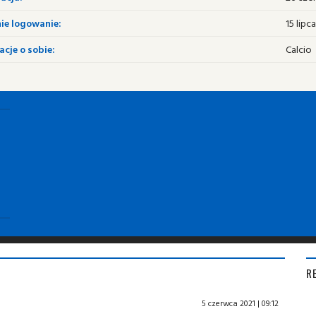
ie logowanie:
15 lipca
cje o sobie:
Calcio
R
5 czerwca 2021 | 09:12