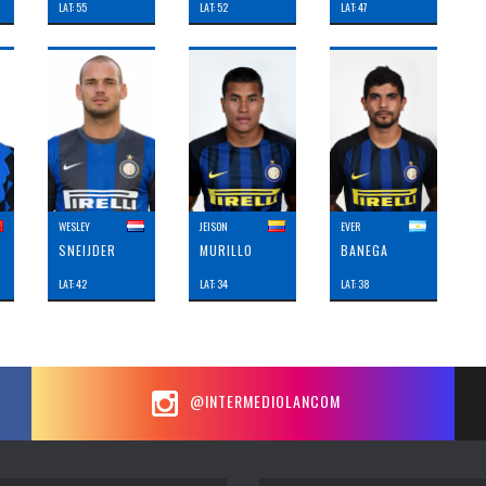
LAT: 55
LAT: 52
LAT: 47
WESLEY
JEISON
EVER
SNEIJDER
MURILLO
BANEGA
LAT: 42
LAT: 34
LAT: 38
@INTERMEDIOLANCOM