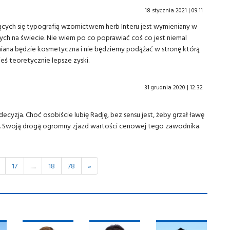
18 stycznia 2021 | 09:11
cych się typografią wzornictwem herb Interu jest wymieniany w
h na świecie. Nie wiem po co poprawiać coś co jest niemal
zmiana będzie kosmetyczna i nie będziemy podążać w stronę którą
eś teoretycznie lepsze zyski.
31 grudnia 2020 | 12:32
cyzja. Choć osobiście lubię Radję, bez sensu jest, żeby grzał ławę
ych. Swoją drogą ogromny zjazd wartości cenowej tego zawodnika.
17
.....
18
78
»