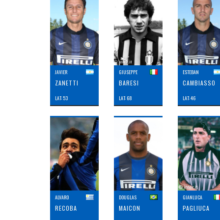
JAVIER
GIUSEPPE
ESTEBAN
ZANETTI
BARESI
CAMBIASSO
LAT: 53
LAT: 68
LAT: 46
ALVARO
DOUGLAS
GIANLUCA
RECOBA
MAICON
PAGLIUCA