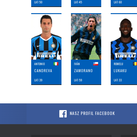
LAT: 50
LAT: 45
LAT: 60
ANTONIO
IVÁN
ROMELU
CANDREVA
ZAMORANO
LUKAKU
LAT: 39
LAT: 59
LAT: 33
NASZ PROFIL FACEBOOK