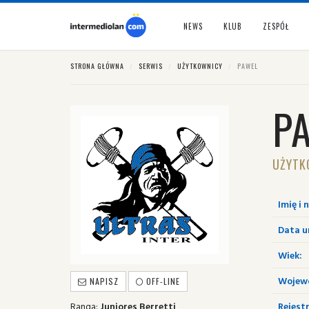
NEWS
KLUB
ZESPÓŁ
STRONA GŁÓWNA
SERWIS
UŻYTKOWNICY
PAWEL
P
UŻYTK
Imię i 
Data u
Wiek:
Wojew
NAPISZ
OFF-LINE
Ranga:
Juniores Berretti
Rejestr