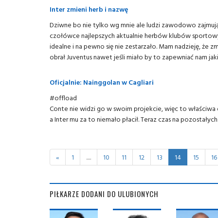
Inter zmieni herb i nazwę
Dziwne bo nie tylko wg mnie ale ludzi zawodowo zajmują
czołówce najlepszych aktualnie herbów klubów sportowyc
idealne i na pewno się nie zestarzało. Mam nadzieję, że 
obrał Juventus nawet jeśli miało by to zapewniać nam jaki
Oficjalnie: Nainggolan w Cagliari
#offload
Conte nie widzi go w swoim projekcie, więc to właściwa de
a Inter mu za to niemało płacił. Teraz czas na pozostał
«
1
.....
10
11
12
13
14
15
16
PIŁKARZE DODANI DO ULUBIONYCH