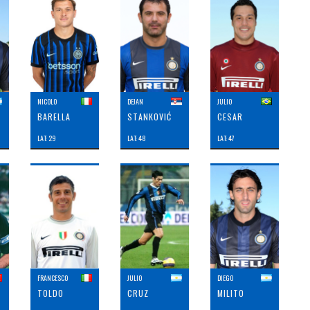
NICOLO
DEJAN
JULIO
BARELLA
STANKOVIĆ
CESAR
LAT: 29
LAT: 48
LAT: 47
FRANCESCO
JULIO
DIEGO
TOLDO
CRUZ
MILITO