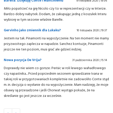
Barella: Dziękuję Conte i Manciniemu
19 listopada 2020 | 18:06
Miło popatrzeć na grę Nicolo czy to w reprezentwcji czy w Interze.
Bardzo dobry nabytek. Dodam, że zakupując jedną z koszulek Interu
wybiorę w tym sezonie właśnie Barelle.
Gervinho jako zmiennik dla Lukaku?
10 listopada 2020 | 19:37
Jestem na tak. Pinamonti na wypożyczenie. Na ten moment nie mamy
przyzwoitego zaplecza w napadzie. Sanchez kontuzje, Pinamonti
jeszcze nie ten poziom, musi grać ale gdzieś indziej.
Nowa pozycja De Vrija?
31 października 2020 | 15:14
Doprawdy nie wiem co gorsze: Perisic w roli lewego wahadłowego
czy napastnika... Przed poprzednim sezonem sprawdzanie Ivana w
takiej roli w przygotowaniach kompletnie nie zadowoliło Conte stąd
m. in. decyzja o wysłanie do na wypożyczenie. Mam nadzieję, że moje
obawy są przesadzone i jeśli Chorwat wystąpi pokaże, że na
skreślanie go jest jeszcze za wcześnie.
«
»