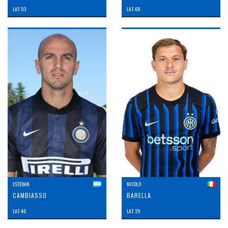
LAT: 53
LAT: 68
ESTEBAN
NICOLO
CAMBIASSO
BARELLA
LAT: 46
LAT: 29