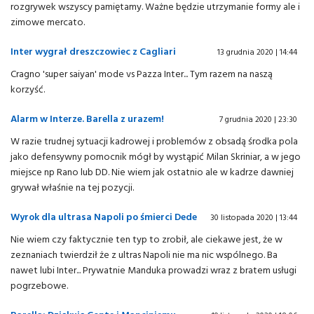
rozgrywek wszyscy pamiętamy. Ważne będzie utrzymanie formy ale i
zimowe mercato.
Inter wygrał dreszczowiec z Cagliari
13 grudnia 2020 | 14:44
Cragno 'super saiyan' mode vs Pazza Inter... Tym razem na naszą
korzyść.
Alarm w Interze. Barella z urazem!
7 grudnia 2020 | 23:30
W razie trudnej sytuacji kadrowej i problemów z obsadą środka pola
jako defensywny pomocnik mógł by wystąpić Milan Skriniar, a w jego
miejsce np Rano lub DD. Nie wiem jak ostatnio ale w kadrze dawniej
grywał właśnie na tej pozycji.
Wyrok dla ultrasa Napoli po śmierci Dede
30 listopada 2020 | 13:44
Nie wiem czy faktycznie ten typ to zrobił, ale ciekawe jest, że w
zeznaniach twierdził że z ultras Napoli nie ma nic wspólnego. Ba
nawet lubi Inter... Prywatnie Manduka prowadzi wraz z bratem usługi
pogrzebowe.