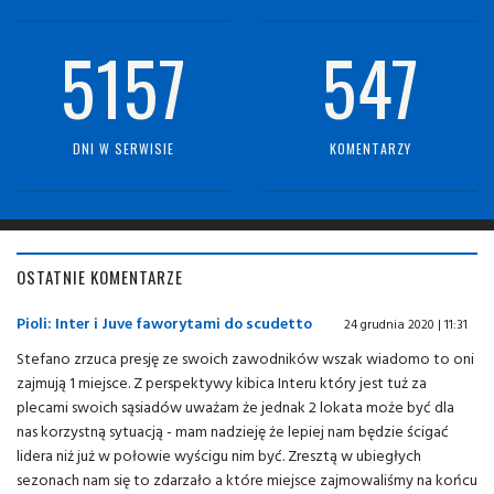
5157
547
DNI W SERWISIE
KOMENTARZY
OSTATNIE KOMENTARZE
Pioli: Inter i Juve faworytami do scudetto
24 grudnia 2020 | 11:31
Stefano zrzuca presję ze swoich zawodników wszak wiadomo to oni
zajmują 1 miejsce. Z perspektywy kibica Interu który jest tuż za
plecami swoich sąsiadów uważam że jednak 2 lokata może być dla
nas korzystną sytuacją - mam nadzieję że lepiej nam będzie ścigać
lidera niż już w połowie wyścigu nim być. Zresztą w ubiegłych
sezonach nam się to zdarzało a które miejsce zajmowaliśmy na końcu