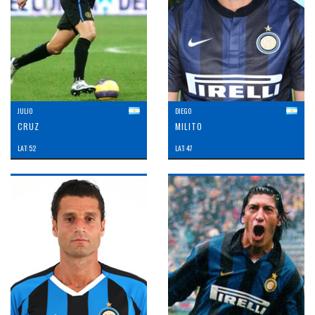
JULIO
DIEGO
CRUZ
MILITO
LAT: 52
LAT: 47