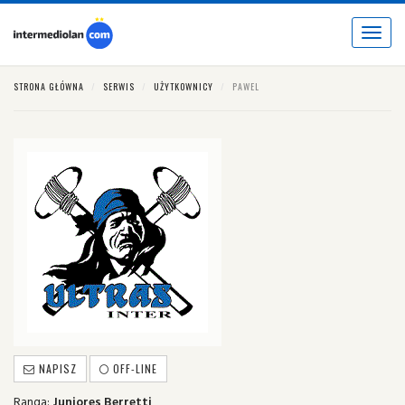
Toggle
navigat
STRONA GŁÓWNA
SERWIS
UŻYTKOWNICY
PAWEL
NAPISZ
OFF-LINE
Ranga:
Juniores Berretti