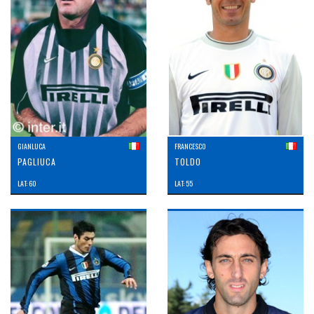
GIANLUCA
FRANCESCO
PAGLIUCA
TOLDO
LAT: 60
LAT: 55