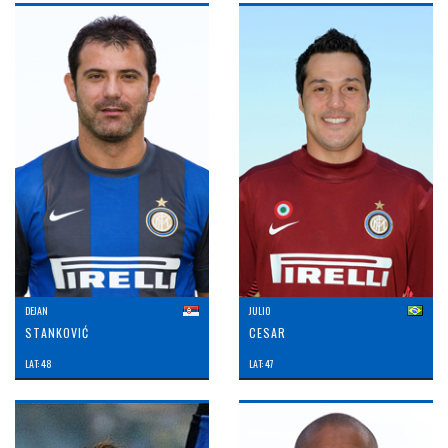
DEJAN
JULIO
STANKOVIĆ
CESAR
LAT: 48
LAT: 47