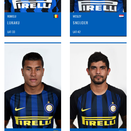
ROMELU
WESLEY
LUKAKU
SNEIJDER
LAT: 33
LAT: 42