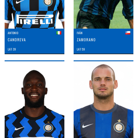
ANTONIO
IVÁN
CANDREVA
ZAMORANO
LAT: 39
LAT: 59