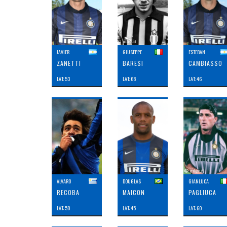
JAVIER
GIUSEPPE
ESTEBAN
ZANETTI
BARESI
CAMBIASSO
LAT: 53
LAT: 68
LAT: 46
ALVARO
DOUGLAS
GIANLUCA
RECOBA
MAICON
PAGLIUCA
LAT: 50
LAT: 45
LAT: 60