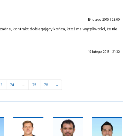
19 lutego 2015 | 23:00
 - żadne, kontrakt dobiegający końca, ktoś ma wątpliwości, że nie
19 lutego 2015 | 21:32
73
74
.....
75
78
»