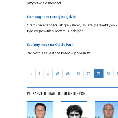
przyprawia o mdłości.
Campagnaro raczej odejdzie
Gra z konieczności, jak gra - słabo, 34 lata, perspektywy
tyle co powinien, lecz musi odejść?
Szalony mecz na Celtic Park
Ranocchia ile jeszcze błędów popełnisz?
«
1
.....
67
68
69
70
71
72
PIŁKARZE DODANI DO ULUBIONYCH