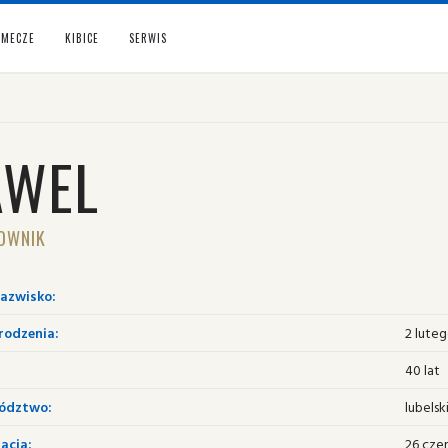
MECZE
KIBICE
SERWIS
AWEL
OWNIK
nazwisko:
rodzenia:
2 lute
40 lat
ództwo:
lubelsk
acja:
26 cze