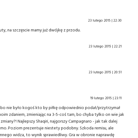
23 lutego 2015 | 22:30
uty, na szczęscie mamy już dwójkę z przodu.
23 lutego 2015 | 22:21
23 lutego 2015 | 20:51
19 lutego 2015 | 23:11
lbo nie było kogoś kto by piłkę odpowiednio podał/przytrzymał
oim zdaniem, zmieniając na 3-5-coś tam, bo chyba tylko on wie jak
zmiany?! Najlepszy Shaqiri, najgorszy Campagnaro - jak tak dalej
mo. Poziom prezentuje niestety podobny. Szkoda remisu, ale
nnego widza, to wynik sprawiedliwy. Gra w obronie naprawdę