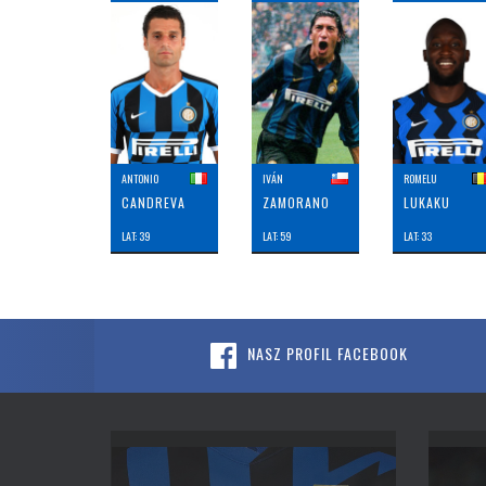
ANTONIO
IVÁN
ROMELU
CANDREVA
ZAMORANO
LUKAKU
LAT: 39
LAT: 59
LAT: 33
NASZ PROFIL FACEBOOK