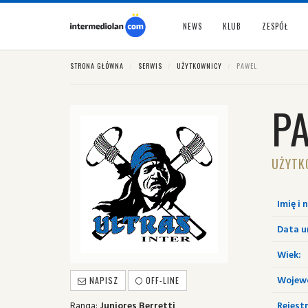
NEWS
KLUB
ZESPÓŁ
STRONA GŁÓWNA
SERWIS
UŻYTKOWNICY
PAWEL
P
UŻYTK
Imię i 
Data u
Wiek:
Wojew
NAPISZ
OFF-LINE
Ranga:
Juniores Berretti
Rejestr