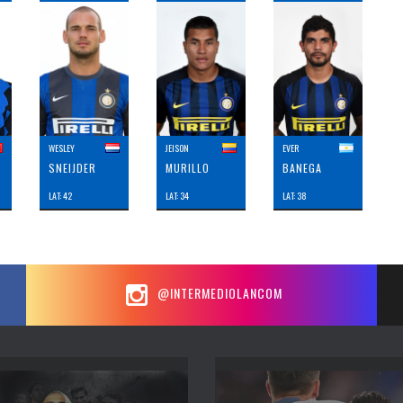
WESLEY
JEISON
EVER
SNEIJDER
MURILLO
BANEGA
LAT: 42
LAT: 34
LAT: 38
@INTERMEDIOLANCOM