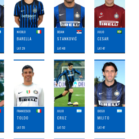
NICOLO
DEJAN
JULIO
BARELLA
STANKOVIĆ
CESAR
LAT: 29
LAT: 48
LAT: 47
FRANCESCO
JULIO
DIEGO
TOLDO
CRUZ
MILITO
LAT: 55
LAT: 52
LAT: 47