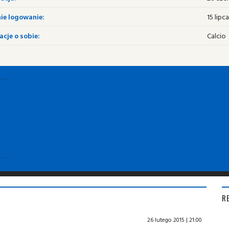
ie logowanie:
15 lipca
cje o sobie:
Calcio
R
26 lutego 2015 | 21:00