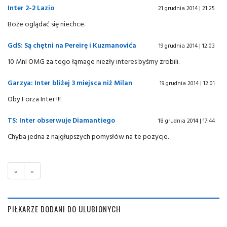
Inter 2-2 Lazio
21 grudnia 2014 | 21:25
Boże oglądać się niechce.
GdS: Są chętni na Pereirę i Kuzmanovića
19 grudnia 2014 | 12:03
10 Mnl OMG za tego łąmage niezły interes byśmy zrobili.
Garzya: Inter bliżej 3 miejsca niż Milan
19 grudnia 2014 | 12:01
Oby Forza Inter !!!
TS: Inter obserwuje Diamantiego
18 grudnia 2014 | 17:44
Chyba jedna z najgłupszych pomysłów na te pozycje.
«
»
PIŁKARZE DODANI DO ULUBIONYCH