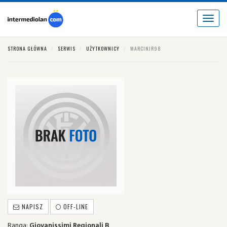
Toggle
navigat
STRONA GŁÓWNA
SERWIS
UŻYTKOWNICY
MARCINJR98
NAPISZ
OFF-LINE
Ranga:
Giovanissimi Regionali B