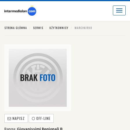
Toggle
navigat
STRONA GŁÓWNA
SERWIS
UŻYTKOWNICY
MARCINJR98
NAPISZ
OFF-LINE
Ranga:
Giovanissimi Regionali B