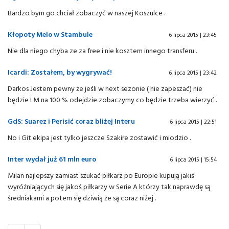
Bardzo bym go chciał zobaczyć w naszej Koszulce .
Kłopoty Melo w Stambule
6 lipca 2015 | 23:45
Nie dla niego chyba ze za free i nie kosztem innego transferu .
Icardi: Zostałem, by wygrywać!
6 lipca 2015 | 23:42
Darkos Jestem pewny że jeśli w next sezonie ( nie zapeszać) nie
będzie LM na 100 % odejdzie zobaczymy co będzie trzeba wierzyć .
GdS: Suarez i Perisić coraz bliżej Interu
6 lipca 2015 | 22:51
No i Git ekipa jest tylko jeszcze Szakire zostawić i miodzio .
Inter wydał już 61 mln euro
6 lipca 2015 | 15:54
Milan najlepszy zamiast szukać piłkarz po Europie kupują jakiś
wyróżniających się jakoś piłkarzy w Serie A którzy tak naprawdę są
średniakami a potem się dziwią że są coraz niżej .