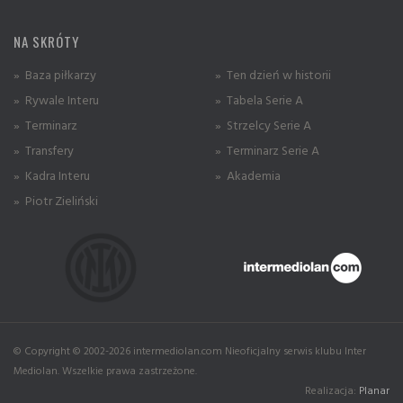
NA SKRÓTY
» Baza piłkarzy
» Ten dzień w historii
» Rywale Interu
» Tabela Serie A
» Terminarz
» Strzelcy Serie A
» Transfery
» Terminarz Serie A
» Kadra Interu
» Akademia
» Piotr Zieliński
© Copyright © 2002-2026 intermediolan.com Nieoficjalny serwis klubu Inter
Mediolan. Wszelkie prawa zastrzeżone.
Realizacja:
Planar