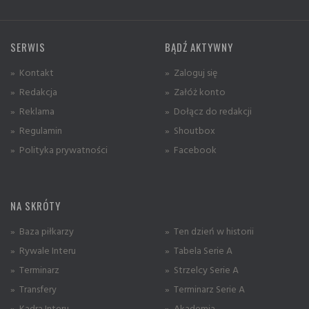
SERWIS
BĄDŹ AKTYWNY
» Kontakt
» Zaloguj się
» Redakcja
» Załóż konto
» Reklama
» Dołącz do redakcji
» Regulamin
» Shoutbox
» Polityka prywatności
» Facebook
NA SKRÓTY
» Baza piłkarzy
» Ten dzień w historii
» Rywale Interu
» Tabela Serie A
» Terminarz
» Strzelcy Serie A
» Transfery
» Terminarz Serie A
» Kadra Interu
» Akademia