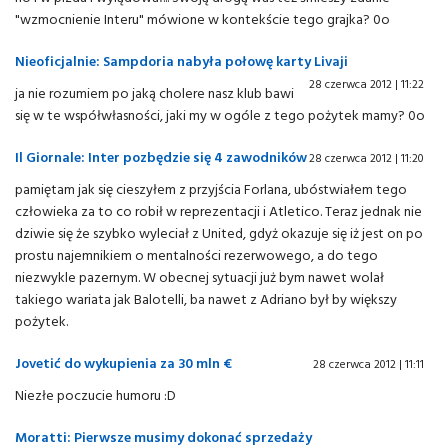
"wzmocnienie Interu" mówione w kontekście tego grajka? 0o
Nieoficjalnie: Sampdoria nabyła połowę karty Livaji
28 czerwca 2012 | 11:22
ja nie rozumiem po jaką cholere nasz klub bawi
się w te współwłasności, jaki my w ogóle z tego pożytek mamy? 0o
Il Giornale: Inter pozbędzie się 4 zawodników
28 czerwca 2012 | 11:20
pamiętam jak się cieszyłem z przyjścia Forlana, ubóstwiałem tego
człowieka za to co robił w reprezentacji i Atletico. Teraz jednak nie
dziwie się że szybko wyleciał z United, gdyż okazuje się iż jest on po
prostu najemnikiem o mentalności rezerwowego, a do tego
niezwykle pazernym. W obecnej sytuacji już bym nawet wolał
takiego wariata jak Balotelli, ba nawet z Adriano był by większy
pożytek.
Jovetić do wykupienia za 30 mln €
28 czerwca 2012 | 11:11
Niezłe poczucie humoru :D
Moratti: Pierwsze musimy dokonać sprzedaży