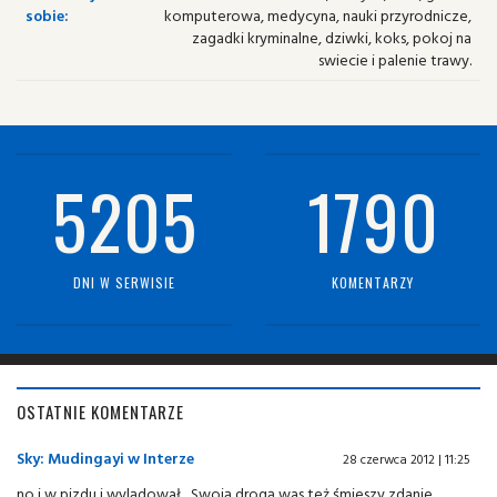
sobie:
komputerowa, medycyna, nauki przyrodnicze,
zagadki kryminalne, dziwki, koks, pokoj na
swiecie i palenie trawy.
5205
1790
DNI W SERWISIE
KOMENTARZY
OSTATNIE KOMENTARZE
Sky: Mudingayi w Interze
28 czerwca 2012 | 11:25
no i w pizdu i wylądował... Swoją drogą was też śmieszy zdanie