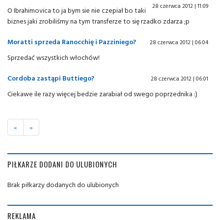
28 czerwca 2012 | 11:09
O Ibrahimovica to ja bym sie nie czepiał bo taki
biznes jaki zrobiliśmy na tym transferze to się rzadko zdarza ;p
Moratti sprzeda Ranocchię i Pazziniego?
28 czerwca 2012 | 06:04
Sprzedać wszystkich włochów!
Cordoba zastąpi Buttiego?
28 czerwca 2012 | 06:01
Ciekawe ile razy więcej bedzie zarabiał od swego poprzednika :)
«
»
PIŁKARZE DODANI DO ULUBIONYCH
Brak piłkarzy dodanych do ulubionych
REKLAMA