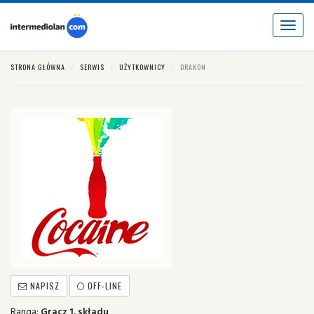
Toggle
navigat
STRONA GŁÓWNA
SERWIS
UŻYTKOWNICY
DRAKON
NAPISZ
OFF-LINE
Ranga:
Gracz 1. składu