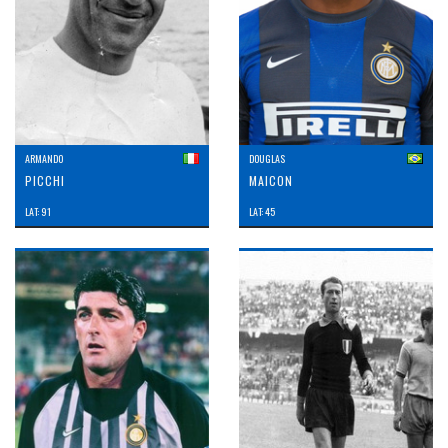
ARMANDO
DOUGLAS
PICCHI
MAICON
LAT: 91
LAT: 45