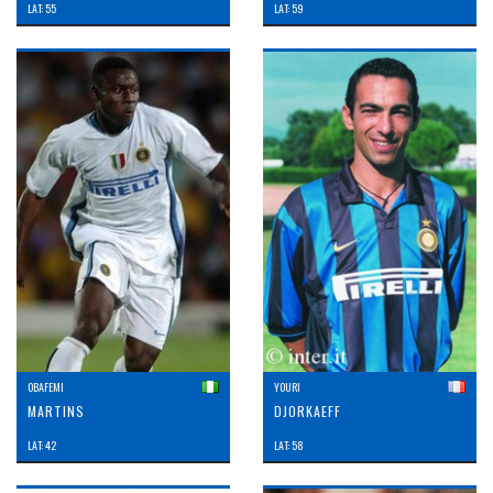
LAT: 55
LAT: 59
OBAFEMI
YOURI
MARTINS
DJORKAEFF
LAT: 42
LAT: 58