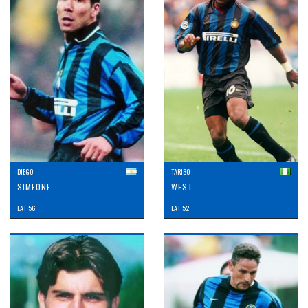
DIEGO
TARIBO
SIMEONE
WEST
LAT: 56
LAT: 52