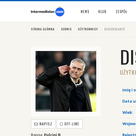
NEWS
KLUB
ZESPÓŁ
STRONA GŁÓWNA
SERWIS
UŻYTKOWNICY
DISCOVOLANTE
D
UŻYTK
Imię i 
Data u
Wiek:
Wojew
NAPISZ
OFF-LINE
Ranga:
Pulcini B
Rejestr