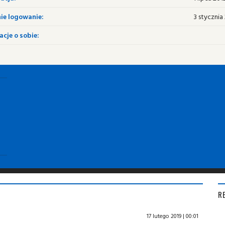
ie logowanie:
3 stycznia 
cje o sobie:
R
17 lutego 2019 | 00:01