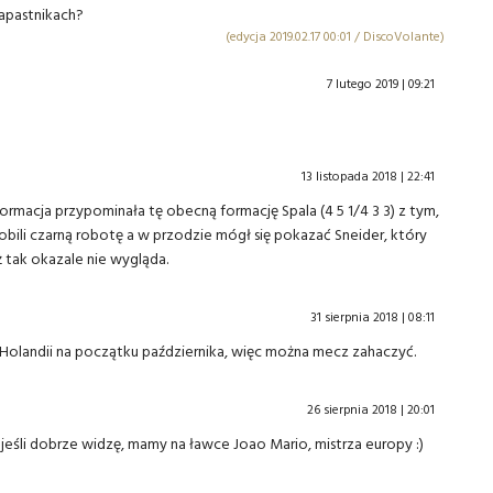
apastnikach?
(edycja 2019.02.17 00:01 / DiscoVolante)
7 lutego 2019 | 09:21
13 listopada 2018 | 22:41
ormacja przypominała tę obecną formację Spala (4 5 1/4 3 3) z tym,
obili czarną robotę a w przodzie mógł się pokazać Sneider, który
ż tak okazale nie wygląda.
31 sierpnia 2018 | 08:11
 Holandii na początku października, więc można mecz zahaczyć.
26 sierpnia 2018 | 20:01
śli dobrze widzę, mamy na ławce Joao Mario, mistrza europy :)