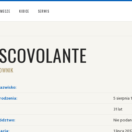
MECZE
KIBICE
SERWIS
ISCOVOLANTE
OWNIK
nazwisko:
rodzenia:
5 sierpnia 
31 lat
ództwo:
Nie poda
acja:
1 lipca 201