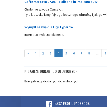
Caffe Mercato 27.06. - Politano in, Malcom out?
Cholernie szkoda Cancelo....
Tyle lat szukaliśmy fajnego bocznego obrońcy i jak go w 
Wymyśl nazwę dla Ligi Typerów
Intertoto świetne dla mnie.
«
1
2
3
4
5
6
7
8
.....
9
PIŁKARZE DODANI DO ULUBIONYCH
Brak piłkarzy dodanych do ulubionych
NASZ PROFIL FACEBOOK