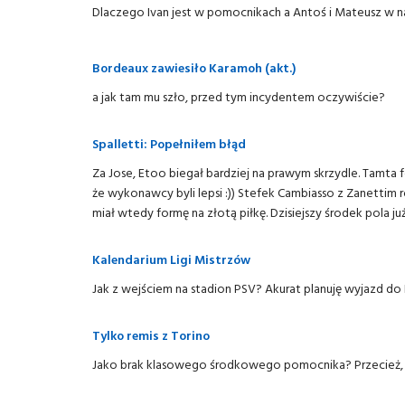
Dlaczego Ivan jest w pomocnikach a Antoś i Mateusz w n
Bordeaux zawiesiło Karamoh (akt.)
a jak tam mu szło, przed tym incydentem oczywiście?
Spalletti: Popełniłem błąd
Za Jose, Etoo biegał bardziej na prawym skrzydle. Tamta f
że wykonawcy byli lepsi :)) Stefek Cambiasso z Zanettim r
miał wtedy formę na złotą piłkę. Dzisiejszy środek pola ju
Kalendarium Ligi Mistrzów
Jak z wejściem na stadion PSV? Akurat planuję wyjazd do
Tylko remis z Torino
Jako brak klasowego środkowego pomocnika? Przecież, je