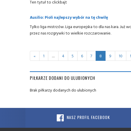
Ten tytuł to clickbajt
Ausilio: Pioli najlepszy wybór na tę chwilę
Tylko liga mistrzów. Liga europejska to dla nas kara. Już
przez nas rozgrywki to wielkie rozczarowanie.
«
1
.....
4
5
6
7
8
9
10
PIŁKARZE DODANI DO ULUBIONYCH
Brak piłkarzy dodanych do ulubionych
NASZ PROFIL FACEBOOK