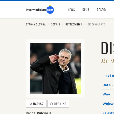
NEWS
KLUB
ZESPÓŁ
STRONA GŁÓWNA
SERWIS
UŻYTKOWNICY
DISCOVOLANTE
D
UŻYTK
Imię i 
Data u
Wiek:
Wojew
NAPISZ
OFF-LINE
Ranga:
Pulcini B
Rejestr