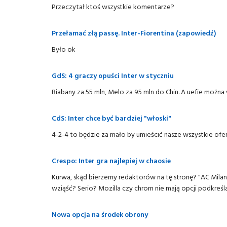
Przeczytał ktoś wszystkie komentarze?
Przełamać złą passę. Inter-Fiorentina (zapowiedź)
Było ok
GdS: 4 graczy opuści Inter w styczniu
Biabany za 55 mln, Melo za 95 mln do Chin. A uefie można
CdS: Inter chce być bardziej "włoski"
4-2-4 to będzie za mało by umieścić nasze wszystkie of
Crespo: Inter gra najlepiej w chaosie
Kurwa, skąd bierzemy redaktorów na tę stronę? "AC Milan b
wziąść? Serio? Mozilla czy chrom nie mają opcji podkreś
Nowa opcja na środek obrony