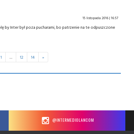
15 listopada 2016 | 16:57
 wolę by Inter był poza pucharami, bo patrzenie na te odpuszczone
11
.....
12
14
»
@INTERMEDIOLANCOM