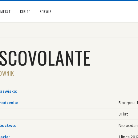
MECZE
KIBICE
SERWIS
ISCOVOLANTE
OWNIK
nazwisko:
rodzenia:
5 sierpnia 
31 lat
ództwo:
Nie poda
acja:
1 lipca 201