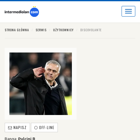
Toggle
navigat
STRONA GŁÓWNA
SERWIS
UŻYTKOWNICY
DISCOVOLANTE
NAPISZ
OFF-LINE
Ranga:
Pulcini B