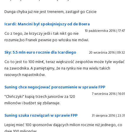
Dunga chyba już nie jest trenerem, zastąpił go Czicie
Icardi: Mancini był spokojniejszy od de Boera
10 października 2016 | 17:47
Co z tego, że krzyczy jeśli i tak nikt go nie
rozumie,bo Franek pewnie po włosku nie mówi.
Sky: 5.5 mln euro rocznie dla Icardiego
20 września 2016 | 09:32
Co to jest to 100 mln€, teraz większość zespołów może tyle wydać
na zawodnika. A pamiętajmy, że na rynku nie ma wielu takich
rasowych napastników.
Suning chce negocjować porozumienie w sprawie FPP
7 września 2016 | 16:01
"Chińczyki" kupią trzech juniorów za 120
milionów i budżet się zbilansuje.
Suning szuka rozwiązań w sprawie FPP
31 sierpnia 2016 | 23:31
Lepiej mieć 100 sponsorów dających milion rocznie niż jednego, co
daje 100 milionów.