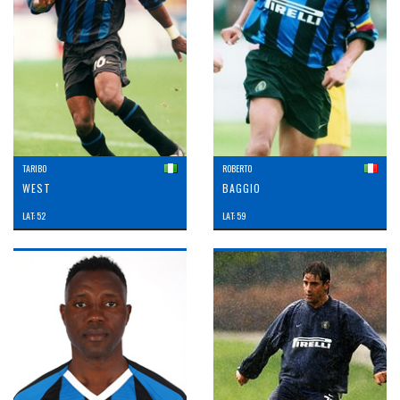
TARIBO
ROBERTO
WEST
BAGGIO
LAT: 52
LAT: 59