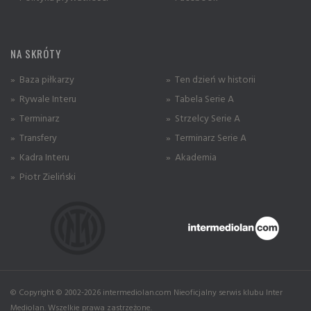
NA SKRÓTY
» Baza piłkarzy
» Ten dzień w historii
» Rywale Interu
» Tabela Serie A
» Terminarz
» Strzelcy Serie A
» Transfery
» Terminarz Serie A
» Kadra Interu
» Akademia
» Piotr Zieliński
© Copyright © 2002-2026 intermediolan.com Nieoficjalny serwis klubu Inter
Mediolan. Wszelkie prawa zastrzeżone.