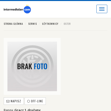
Toggle
navigat
STRONA GŁÓWNA
SERWIS
UŻYTKOWNICY
OSTER
NAPISZ
OFF-LINE
Ranga:
Gracz 1. drużyny