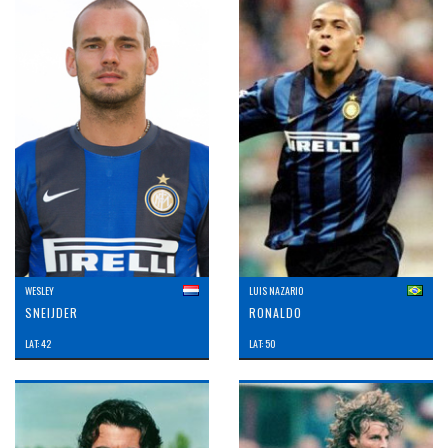
WESLEY
LUIS NAZARIO
SNEIJDER
RONALDO
LAT: 42
LAT: 50