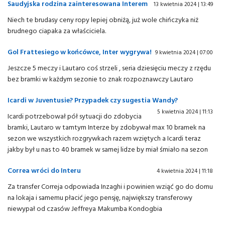
Saudyjska rodzina zainteresowana Interem
13 kwietnia 2024 | 13:49
Niech te brudasy ceny ropy lepiej obniżą, już wole chińczyka niż
brudnego ciapaka za właściciela.
Gol Frattesiego w końcówce, Inter wygrywa!
9 kwietnia 2024 | 07:00
Jeszcze 5 meczy i Lautaro coś strzeli , seria dziesięciu meczy z rzędu
bez bramki w każdym sezonie to znak rozpoznawczy Lautaro
Icardi w Juventusie? Przypadek czy sugestia Wandy?
5 kwietnia 2024 | 11:13
Icardi potrzebował pół sytuacji do zdobycia
bramki, Lautaro w tamtym Interze by zdobywał max 10 bramek na
sezon we wszystkich rozgrywkach razem wziętych a Icardi teraz
jakby był u nas to 40 bramek w samej lidze by miał śmiało na sezon
Correa wróci do Interu
4 kwietnia 2024 | 11:18
Za transfer Correja odpowiada Inzaghi i powinien wziąć go do domu
na lokaja i samemu płacić jego pensję, największy transferowy
niewypał od czasów Jeffreya Makumba Kondogbia