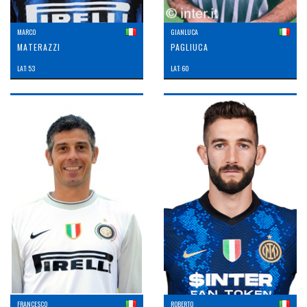
MARCO
GIANLUCA
MATERAZZI
PAGLIUCA
LAT: 53
LAT: 60
FRANCESCO
ROBERTO