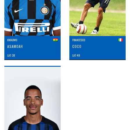
KWADWO
FRANCESCO
ASAMOAH
COCO
LAT: 38
LAT: 49