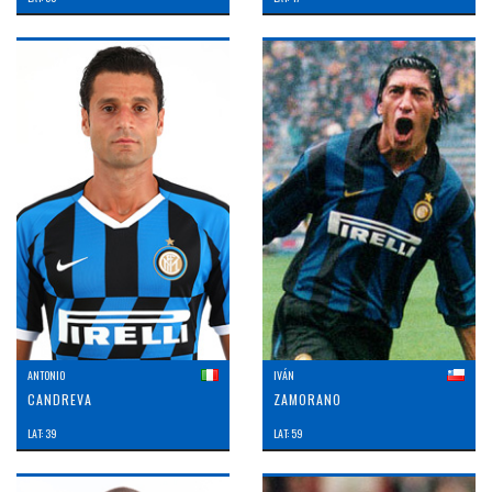
ANTONIO
IVÁN
CANDREVA
ZAMORANO
LAT: 39
LAT: 59