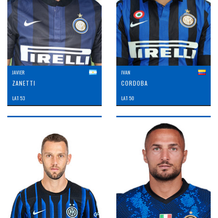
JAVIER
IVAN
ZANETTI
CORDOBA
LAT: 53
LAT: 50