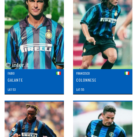
FABIO
FRANCESCO
GALANTE
COLONNESE
LAT: 53
LAT: 55