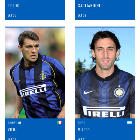
TOLDO
GAGLIARDINI
LAT: 55
LAT: 32
CHRISTIAN
DIEGO
VIERI
MILITO
LAT: 53
LAT: 47