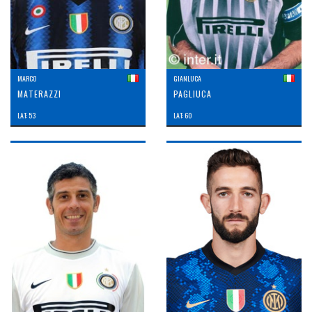
MARCO
GIANLUCA
MATERAZZI
PAGLIUCA
LAT: 53
LAT: 60