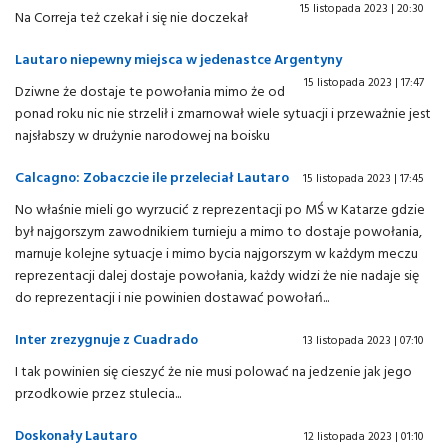
15 listopada 2023 | 20:30
Na Correja też czekał i się nie doczekał
Lautaro niepewny miejsca w jedenastce Argentyny
15 listopada 2023 | 17:47
Dziwne że dostaje te powołania mimo że od
ponad roku nic nie strzelił i zmarnował wiele sytuacji i przeważnie jest
najsłabszy w drużynie narodowej na boisku
Calcagno: Zobaczcie ile przeleciał Lautaro
15 listopada 2023 | 17:45
No właśnie mieli go wyrzucić z reprezentacji po MŚ w Katarze gdzie
był najgorszym zawodnikiem turnieju a mimo to dostaje powołania,
marnuje kolejne sytuacje i mimo bycia najgorszym w każdym meczu
reprezentacji dalej dostaje powołania, każdy widzi że nie nadaje się
do reprezentacji i nie powinien dostawać powołań...
Inter zrezygnuje z Cuadrado
13 listopada 2023 | 07:10
I tak powinien się cieszyć że nie musi polować na jedzenie jak jego
przodkowie przez stulecia...
Doskonały Lautaro
12 listopada 2023 | 01:10