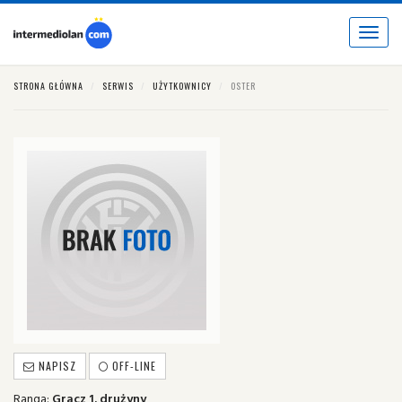
Toggle
navigat
STRONA GŁÓWNA
SERWIS
UŻYTKOWNICY
OSTER
NAPISZ
OFF-LINE
Ranga:
Gracz 1. drużyny