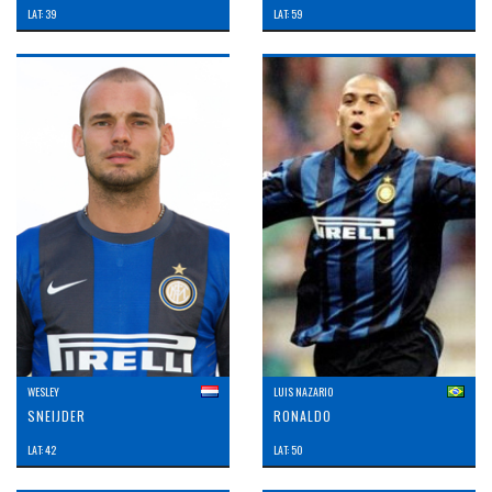
LAT: 39
LAT: 59
WESLEY
LUIS NAZARIO
SNEIJDER
RONALDO
LAT: 42
LAT: 50