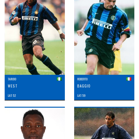
TARIBO
ROBERTO
WEST
BAGGIO
LAT: 52
LAT: 59