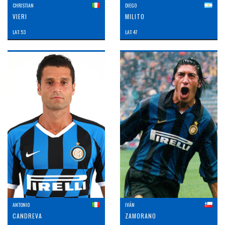
CHRISTIAN
DIEGO
VIERI
MILITO
LAT: 53
LAT: 47
ANTONIO
IVÁN
CANDREVA
ZAMORANO