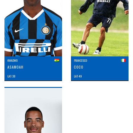
KWADWO
FRANCESCO
ASAMOAH
COCO
LAT: 38
LAT: 49