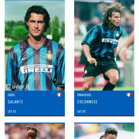
FABIO
FRANCESCO
GALANTE
COLONNESE
LAT: 53
LAT: 55