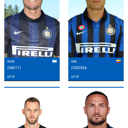
JAVIER
IVAN
ZANETTI
CORDOBA
LAT: 53
LAT: 50