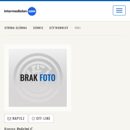
Toggle
navigat
STRONA GŁÓWNA
SERWIS
UŻYTKOWNICY
ORKI
NAPISZ
OFF-LINE
Ranga:
Pulcini C