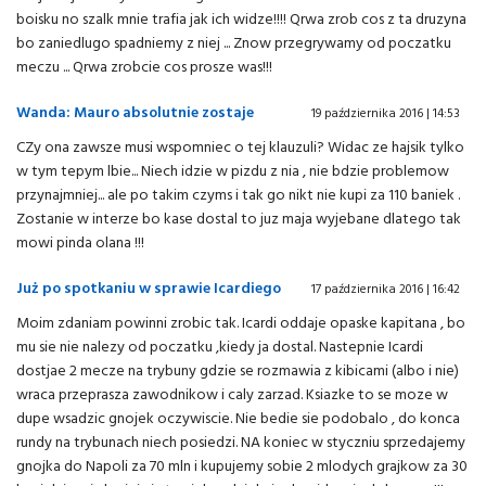
boisku no szalk mnie trafia jak ich widze!!!! Qrwa zrob cos z ta druzyna
bo zaniedlugo spadniemy z niej ... Znow przegrywamy od poczatku
meczu ... Qrwa zrobcie cos prosze was!!!
Wanda: Mauro absolutnie zostaje
19 października 2016 | 14:53
CZy ona zawsze musi wspomniec o tej klauzuli? Widac ze hajsik tylko
w tym tepym lbie... Niech idzie w pizdu z nia , nie bdzie problemow
przynajmniej... ale po takim czyms i tak go nikt nie kupi za 110 baniek .
Zostanie w interze bo kase dostal to juz maja wyjebane dlatego tak
mowi pinda olana !!!
Już po spotkaniu w sprawie Icardiego
17 października 2016 | 16:42
Moim zdaniam powinni zrobic tak. Icardi oddaje opaske kapitana , bo
mu sie nie nalezy od poczatku ,kiedy ja dostal. Nastepnie Icardi
dostjae 2 mecze na trybuny gdzie se rozmawia z kibicami (albo i nie)
wraca przeprasza zawodnikow i caly zarzad. Ksiazke to se moze w
dupe wsadzic gnojek oczywiscie. Nie bedie sie podobalo , do konca
rundy na trybunach niech posiedzi. NA koniec w styczniu sprzedajemy
gnojka do Napoli za 70 mln i kupujemy sobie 2 mlodych grajkow za 30