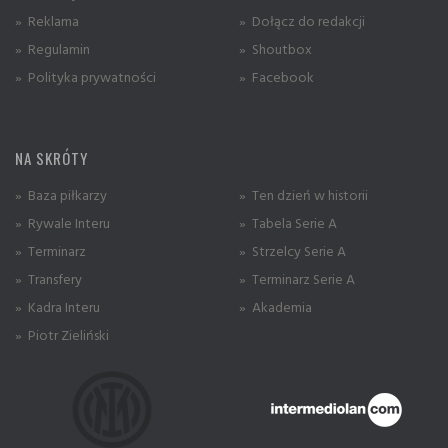
» Reklama
» Dołącz do redakcji
» Regulamin
» Shoutbox
» Polityka prywatności
» Facebook
NA SKRÓTY
» Baza piłkarzy
» Ten dzień w historii
» Rywale Interu
» Tabela Serie A
» Terminarz
» Strzelcy Serie A
» Transfery
» Terminarz Serie A
» Kadra Interu
» Akademia
» Piotr Zieliński