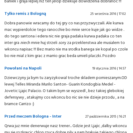
baniek i graja lepiej niz ten jelop dziekuje dowidzenia dobranoc !!!
Tylko remis z Bologną
25 września 2016 | 17:02
Dobra panowie wracamy do tej gry co nas przyzwyczaili. Ale kurwa
mac wypierdolcie tego ranocchie bo mnie serce kuje jak go widze .
do tego santona i edera nic nie graja padaka kurwa padaka co ten
inter gra .niech mnie huj strzeli .sory za przeklenstwa ale musialem to
wkoncu napisac !!! Bez mario nie ma srodka banega sie kopal po czole
bo nie mial z kim grac z marrio grac beda umieli placzki. Pozdro
Powołani na Napoli
19 stycznia 2016 | 14:57
Dziewczyny ja bym tu zaryzykowal troche skladem pomieszanym.OD
lewej Telles Miranda Murilo Santon- Guarin Kondogbia Medel -
Jovetic Ljajic Palacio. O takim bym se wyszedl , bez takiej glebokiej
defensywy , atakujmy cos wkoncu bo nic sie nie dzieje przodu , a na
bramce Carrizo :)
Przed meczem Bologna - Inter
27 października 2015 | 16:21
Qrwa juz mnie denerwuje nasz trener... Gdzie jest Ljajic ,dalby wkoncu
mu sie rozkrecic chlop rzuca dobre pily a nam brakuje takiego chlopa