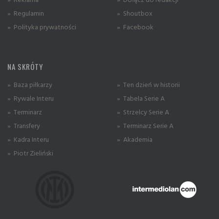
» Regulamin
» Shoutbox
» Polityka prywatności
» Facebook
NA SKRÓTY
» Baza piłkarzy
» Ten dzień w historii
» Rywale Interu
» Tabela Serie A
» Terminarz
» Strzelcy Serie A
» Transfery
» Terminarz Serie A
» Kadra Interu
» Akademia
» Piotr Zieliński