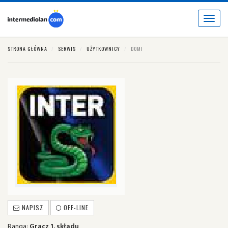
Toggle
navigat
STRONA GŁÓWNA
SERWIS
UŻYTKOWNICY
DOMI
NAPISZ
OFF-LINE
Ranga:
Gracz 1. składu