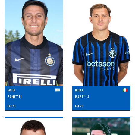
JAVIER
NICOLO
ZANETTI
BARELLA
LAT: 53
LAT: 29