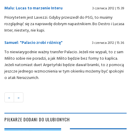
Malu: Lucas to marzenie Interu
3 czerwca 2012 | 15:39
Priorytetem jest Lavezzi. Gdyby przeszedł do PSG, to musimy
rozglądnąć się za naprawdę dobrym napastnikiem. Bo Destro i Lucasa
Inter, niestety, nie kupi.
Samuel: "Palacio zrobi różnicę"
3 czerwca 2012 | 15:36
To niewiarygodnie ważny transfer Palacio. Jeżeli nie wypali, to z sam
Milito sobie nie poradzi, a jak Milito będzie bez formy to kaplica.
Jeżeli natomiast duet Argetyński będzie dawał bramki, to z pomocą
jeszcze jednego wzmocnienia w tym okienku możemy być spokojni
o atak Nerazzurrich.
«
»
PIŁKARZE DODANI DO ULUBIONYCH