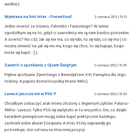
wielkie:)
Wymiana na linii Inter - Fiorentina?
3 czerwca 2012 | 15:51
Jeden Jovetić za Viviano, Palombo i Faraoniego? W sumie
zgodziłbym się na to, gdyż ci zawodnicy nie są nam bardzo potrzebni.
A Jovetić? No cóż. Jak się nie ma, co się lubi, to się lubi, co się ma ( co
można zmienić na: jak się nie ma, kogo się chce, to się kupuje, kogo
może się kupić :-] ).
Zanetti o spotkaniu z Ojcem Świętym
3 czerwca 2012 | 15:45
Piękne spotkanie Zanettiego z Benedyktem XVI. Pamiątka dla Jego
rodziny. A papież dostał koszulkę Interu! Miło:)
Lavezzi jeszcze nie w PSG ?!
3 czerwca 2012 | 15:43
Chciałbym zobaczyć atak Interu złożony z Argentyńczyków: Palacio-
Milito- Lavezzi. Tylko PSG się wplątało w to wszystko. Oni, co dzięki
katarskim pieniądzom mogą sobie kupić praktycznie każdego,
zachcieli sobie akurat Ezequiela. A Inter, który naprawdę go
potrzebuje, stoi od razu na straconej pozycji.