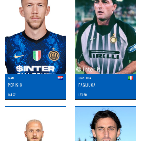
IVAN
GIANLUCA
PERISIC
PAGLIUCA
LAT: 37
LAT: 60