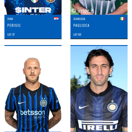
IVAN
GIANLUCA
PERISIC
PAGLIUCA
LAT: 37
LAT: 60