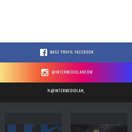
NASZ PROFIL FACEBOOK
@INTERMEDIOLANCOM
@INTERMEDIOLAN_