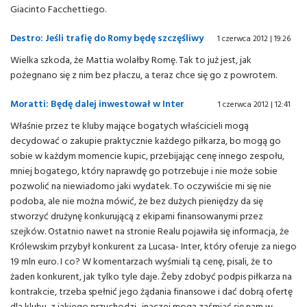
Giacinto Facchettiego.
Destro: Jeśli trafię do Romy będę szczęśliwy
1 czerwca 2012 | 19:26
Wielka szkoda, że Mattia wolałby Romę. Tak to już jest, jak
pożegnano się z nim bez płaczu, a teraz chce się go z powrotem.
Moratti: Będę dalej inwestował w Inter
1 czerwca 2012 | 12:41
Właśnie przez te kluby mające bogatych właścicieli mogą
decydować o zakupie praktycznie każdego piłkarza, bo mogą go
sobie w każdym momencie kupic, przebijając cenę innego zespołu,
mniej bogatego, który naprawdę go potrzebuje i nie może sobie
pozwolić na niewiadomo jaki wydatek. To oczywiście mi się nie
podoba, ale nie można mówić, że bez dużych pieniędzy da się
stworzyć drużynę konkurującą z ekipami finansowanymi przez
szejków. Ostatnio nawet na stronie Realu pojawiła się informacja, że
Królewskim przybył konkurent za Lucasa- Inter, który oferuje za niego
19 mln euro. I co? W komentarzach wyśmiali tą cenę, pisali, że to
żaden konkurent, jak tylko tyle daje. Żeby zdobyć podpis piłkarza na
kontrakcie, trzeba spełnić jego żądania finansowe i dać dobrą ofertę
dla klubu, z jakiego przychodzi- inaczej mogą zaśmiać się nam w