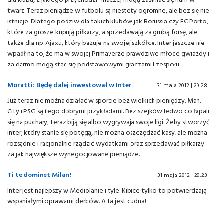
twarz. Teraz pieniądze w futbolu są niestety ogromne, ale bez się nie
istnieje. Dlatego podziw dla takich klubów jak Borussia czy FC Porto,
które za grosze kupują piłkarzy, a sprzedawają za grubą forsę, ale
także dla np. Ajaxu, który bazuje na swojej szkółce. Inter jeszcze nie
wpadł na to, że ma w swojej Primaverze prawdziwe młode gwiazdy i
za darmo mogą stać się podstawowymi graczami I zespołu.
Moratti: Będę dalej inwestował w Inter
31 maja 2012 | 20:28
Już teraz nie można działać w sporcie bez wielkich pieniędzy. Man.
City i PSG są tego dobrymi przykładami. Bez szejków ledwo co łapali
się na puchary, teraz biją się albo wygrywaja swoje ligi. Żeby stworzyć
Inter, który stanie się potęgą, nie można oszczędzać kasy, ale można
rozsądnie i racjonalnie rządzić wydatkami oraz sprzedawać piłkarzy
za jak największe wynegocjowane pieniądze.
Ti te dominet Milan!
31 maja 2012 | 20:23
Inter jest najlepszy w Mediolanie i tyle. Kibice tylko to potwierdzają
wspaniałymi oprawami derbów. A ta jest cudna!