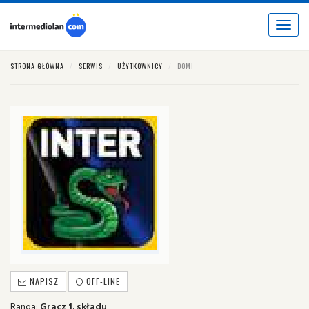
Toggle
navigat
STRONA GŁÓWNA
SERWIS
UŻYTKOWNICY
DOMI
NAPISZ
OFF-LINE
Ranga:
Gracz 1. składu