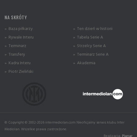
NA SKRÓTY
» Baza piłkarzy
» Ten dzień w historii
» Rywale Interu
» Tabela Serie A
» Terminarz
» Strzelcy Serie A
» Transfery
» Terminarz Serie A
» Kadra Interu
» Akademia
» Piotr Zieliński
© Copyright © 2002-2026 intermediolan.com Nieoficjalny serwis klubu Inter
Mediolan. Wszelkie prawa zastrzeżone.
Realizacja:
Planar