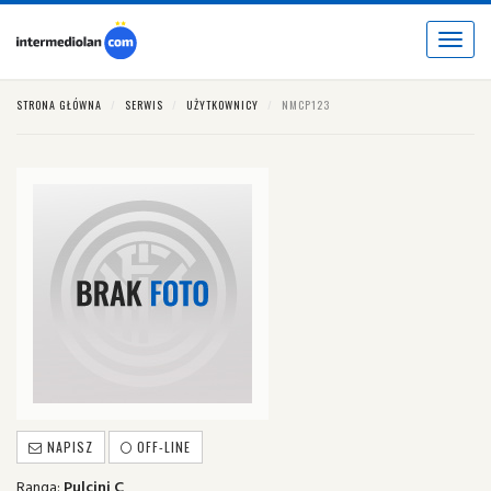
Toggle
navigat
STRONA GŁÓWNA
SERWIS
UŻYTKOWNICY
NMCP123
NAPISZ
OFF-LINE
Ranga:
Pulcini C