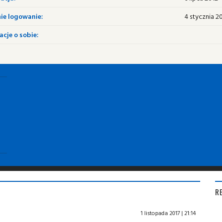
ie logowanie:
4 stycznia 2
cje o sobie:
R
1 listopada 2017 | 21:14