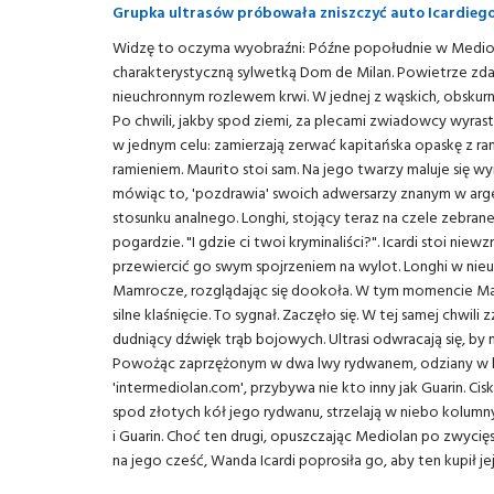
Grupka ultrasów próbowała zniszczyć auto Icardieg
Widzę to oczyma wyobraźni: Późne popołudnie w Mediola
charakterystyczną sylwetką Dom de Milan. Powietrze zda
nieuchronnym rozlewem krwi. W jednej z wąskich, obskurnyc
Po chwili, jakby spod ziemi, za plecami zwiadowcy wyras
w jednym celu: zamierzają zerwać kapitańska opaskę z ram
ramieniem. Maurito stoi sam. Na jego twarzy maluje się w
mówiąc to, 'pozdrawia' swoich adwersarzy znanym w ar
stosunku analnego. Longhi, stojący teraz na czele zebra
pogardzie. "I gdzie ci twoi kryminaliści?". Icardi stoi ni
przewiercić go swym spojrzeniem na wylot. Longhi w nieumi
Mamrocze, rozglądając się dookoła. W tym momencie Mau
silne klaśnięcie. To sygnał. Zaczęło się. W tej samej chwil
dudniący dźwięk trąb bojowych. Ultrasi odwracają się, by
Powożąc zaprzężonym w dwa lwy rydwanem, odziany w bo
'intermediolan.com', przybywa nie kto inny jak Guarin. Cisk
spod złotych kół jego rydwanu, strzelają w niebo kolumny o
i Guarin. Choć ten drugi, opuszczając Mediolan po zwycię
na jego cześć, Wanda Icardi poprosiła go, aby ten kupił je