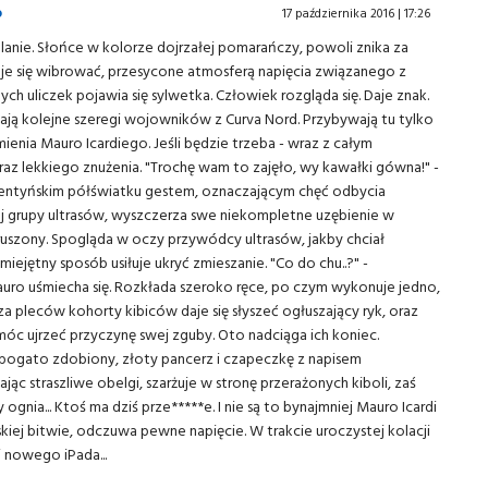
o
17 października 2016 | 17:26
nie. Słońce w kolorze dojrzałej pomarańczy, powoli znika za
je się wibrować, przesycone atmosferą napięcia związanego z
h uliczek pojawia się sylwetka. Człowiek rozgląda się. Daje znak.
tają kolejne szeregi wojowników z Curva Nord. Przybywają tu tylko
ienia Mauro Icardiego. Jeśli będzie trzeba - wraz z całym
yraz lekkiego znużenia. "Trochę wam to zajęło, wy kawałki gówna!" -
gentyńskim półświatku gestem, oznaczającym chęć odbycia
nej grupy ultrasów, wyszczerza swe niekompletne uzębienie w
ewzruszony. Spogląda w oczy przywódcy ultrasów, jakby chciał
ejętny sposób usiłuje ukryć zmieszanie. "Co do chu..?" -
ro uśmiecha się. Rozkłada szeroko ręce, po czym wykonuje jedno,
i zza pleców kohorty kibiców daje się słyszeć ogłuszający ryk, oraz
 móc ujrzeć przyczynę swej zguby. Oto nadciąga ich koniec.
gato zdobiony, złoty pancerz i czapeczkę z napisem
ając straszliwe obelgi, szarżuje w stronę przerażonych kiboli, zaś
gnia... Ktoś ma dziś prze*****e. I nie są to bynajmniej Mauro Icardi
skiej bitwie, odczuwa pewne napięcie. W trakcie uroczystej kolacji
j nowego iPada...