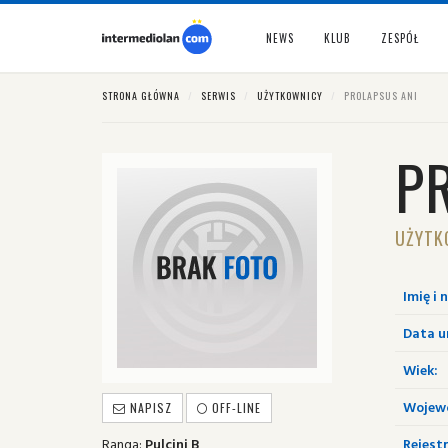
NEWS
KLUB
ZESPÓŁ
STRONA GŁÓWNA
SERWIS
UŻYTKOWNICY
PROLAPSUS ANI
P
UŻYTK
Imię i 
Data u
Wiek:
Wojew
NAPISZ
OFF-LINE
Ranga:
Pulcini B
Rejestr