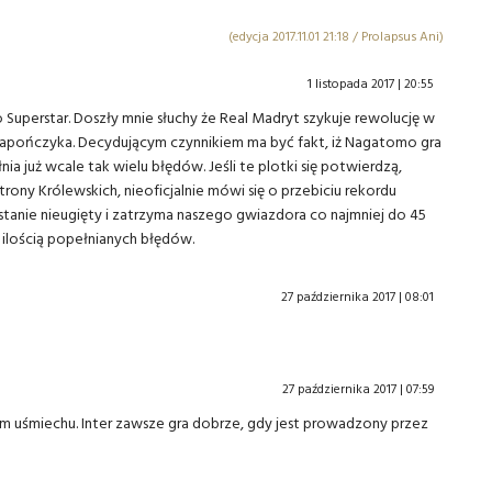
(edycja 2017.11.01 21:18 / Prolapsus Ani)
1 listopada 2017 | 20:55
 Superstar. Doszły mnie słuchy że Real Madryt szykuje rewolucję w
Japończyka. Decydującym czynnikiem ma być fakt, iż Nagatomo gra
ia już wcale tak wielu błędów. Jeśli te plotki się potwierdzą,
ony Królewskich, nieoficjalnie mówi się o przebiciu rekordu
tanie nieugięty i zatrzyma naszego gwiazdora co najmniej do 45
żą ilością popełnianych błędów.
27 października 2017 | 08:01
27 października 2017 | 07:59
ym uśmiechu. Inter zawsze gra dobrze, gdy jest prowadzony przez