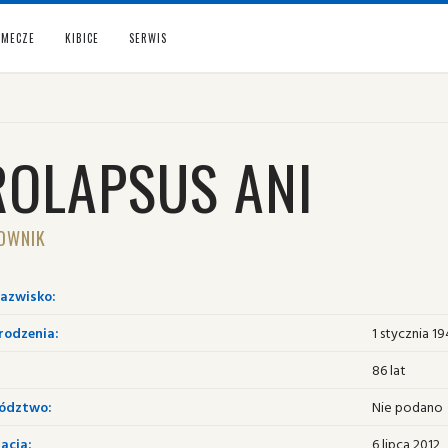
MECZE
KIBICE
SERWIS
ROLAPSUS ANI
OWNIK
nazwisko:
rodzenia:
1 stycznia 1
86 lat
ództwo:
Nie podano
acja:
6 lipca 2012