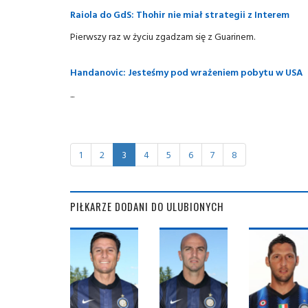
Raiola do GdS: Thohir nie miał strategii z Interem
Pierwszy raz w życiu zgadzam się z Guarinem.
Handanovic: Jesteśmy pod wrażeniem pobytu w USA
...
1
2
3
4
5
6
7
8
PIŁKARZE DODANI DO ULUBIONYCH