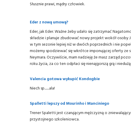
Słusznie prawi, mądry człowiek.
Eder z nową umową?
Eder, jak Eder. Ważne żeby udało się zatrzymać Nagatomo
składzie i planuje zbudować nowy projekt wokół osoby 
w tym sezonie lepiej niż w dwóch poprzednich i nie popełn
możemy spodziewać się wkrótce imponującej oferty ze str
Neymara. Oczywiście, mam nadzieję że masz zarząd pozos
roku życia, za co ten odpłaci się nienajgorszą grą i niedu
Valencia gotowa wykupić Kondogbie
Niech sp........ala!
Spalletti lepszy od Mourinho i Manciniego
Trener Spaletti jest czarującym mężczyzną o zniewalając
przystojnego szkoleniowca.