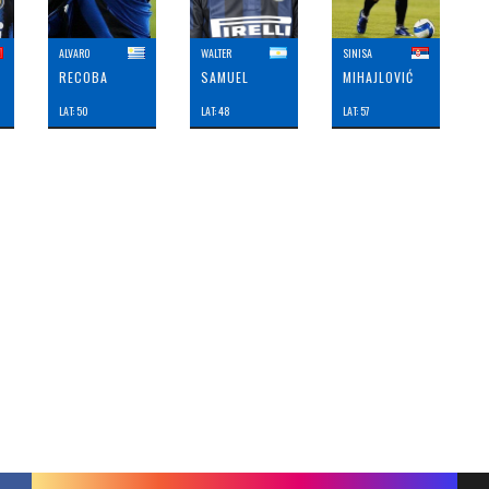
ALVARO
WALTER
SINISA
RECOBA
SAMUEL
MIHAJLOVIĆ
LAT: 50
LAT: 48
LAT: 57