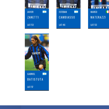
JAVIER
ESTEBAN
MARCO
ZANETTI
CAMBIASSO
MATERAZZI
LAT: 53
LAT: 46
LAT: 53
GABRIEL
BATISTUTA
LAT: 57