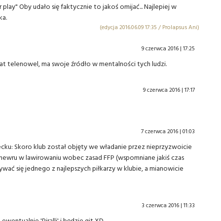
play" Oby udało się faktycznie to jakoś omijać... Najlepiej w
ka.
(edycja 2016.06.09 17:35 / Prolapsus Ani)
9 czerwca 2016 | 17:25
mat telenowel, ma swoje źródło w mentalności tych ludzi.
9 czerwca 2016 | 17:17
7 czerwca 2016 | 01:03
cku: Skoro klub został objęty we władanie przez nieprzyzwoicie
anewru w lawirowaniu wobec zasad FFP (wspomniane jakiś czas
ć się jednego z najlepszych piłkarzy w klubie, a mianowicie
3 czerwca 2016 | 11:33
 ewentualnie 'Piralli' i będzie git XD