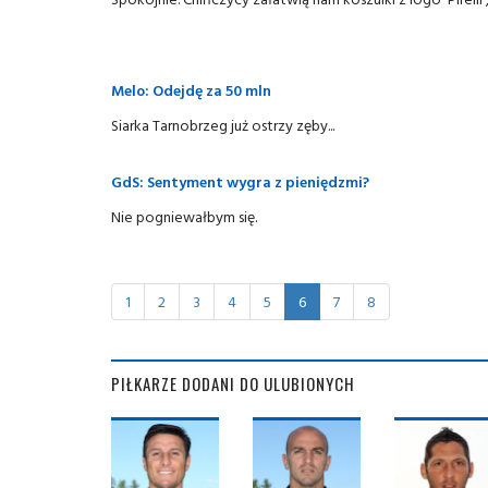
Melo: Odejdę za 50 mln
Siarka Tarnobrzeg już ostrzy zęby...
GdS: Sentyment wygra z pieniędzmi?
Nie pogniewałbym się.
1
2
3
4
5
6
7
8
PIŁKARZE DODANI DO ULUBIONYCH