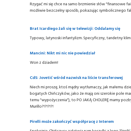
Rzygać mi się chce na samo brzmienie słów "finansowe fair 
możliwie bezczelny sposób, pokazując symbolicznego fa
Brat Icardiego żali się w telewizji: Oddalamy się
Typowy, latynoski infantylizm. Specyficzny, tandetny kli
Mancini: Nikt mi nic nie powiedział
Won z dziadem!
CdS: Jovetić wśród nazwisk na liście transferowej
Niech mi proszę, ktoś mądry wytłumaczy, jak małemu dzie
bogatych Chińczyków, jako że mają oni szerokie pole m
temu "wypożyczenia"), to PO JAKĄ CHOLERĘ mamy pozbywa
Murillo?!?!?!?!
Pirelli może zakończyć współpracę z Interem
Spokojnie. Chińczycy załatwią nam koszulki z logo 'PirelIi',