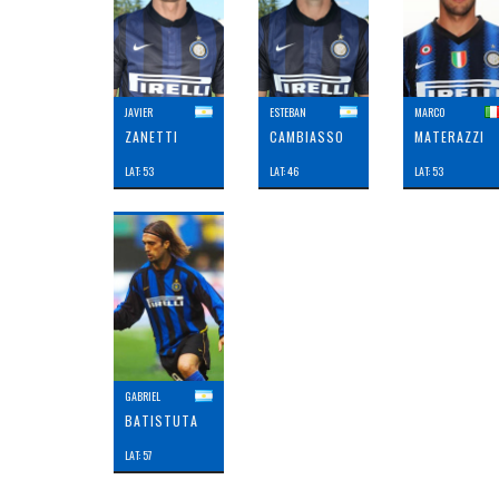
JAVIER
ESTEBAN
MARCO
ZANETTI
CAMBIASSO
MATERAZZI
LAT: 53
LAT: 46
LAT: 53
GABRIEL
BATISTUTA
LAT: 57