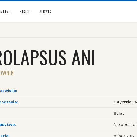
MECZE
KIBICE
SERWIS
ROLAPSUS ANI
OWNIK
nazwisko:
rodzenia:
1 stycznia 1
86 lat
ództwo:
Nie podano
acja:
6 lipca 2012