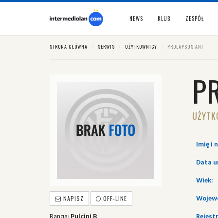
NEWS
KLUB
ZESPÓŁ
STRONA GŁÓWNA
SERWIS
UŻYTKOWNICY
PROLAPSUS ANI
P
UŻYTK
Imię i 
Data u
Wiek:
Wojew
NAPISZ
OFF-LINE
Ranga:
Pulcini B
Rejestr