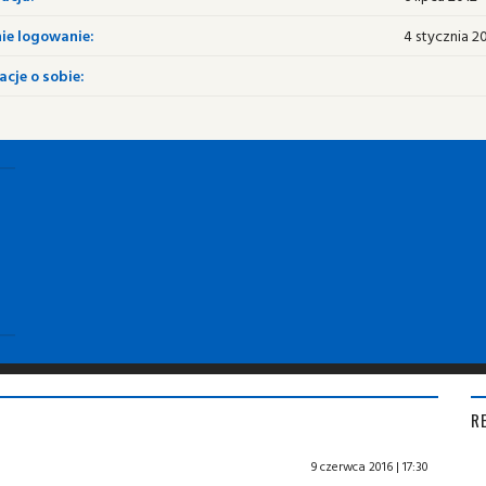
ie logowanie:
4 stycznia 2
cje o sobie:
R
9 czerwca 2016 | 17:30