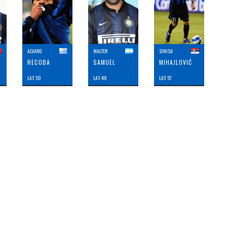
ALVARO
WALTER
SINISA
RECOBA
SAMUEL
MIHAJLOVIĆ
LAT: 50
LAT: 48
LAT: 57