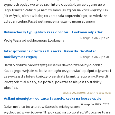
sygnałach będąc we władzach Interu odpuściłbym ubieganie sie o
jego transfer. Zafunduje nam to samo jak zglosi sie ktoś większy. Tak
jak w życiu, bierzesz babę co zdradzała poprzedniego, to wiedz ze
zdradzi i ciebie. Facet jest niespełna rozumu moim zdaniem
Bukmacherzy typują Nico Paza do Interu. Lookman odpada?
6 sierpnia 2025 | 12:22
Wolę Pazia od odklejonego Lookmana
Inter gotowy na oferty za Bissecka i Pavarda. De Winter
możliwym następcą
6 sierpnia 2025 | 12:20
Bardzo dobrze. Sabotażystę Bissecka dawno trzeba było oddać.
Kazde jego wejście na boisko mogło przyprawiać o palputację serca i
zazwyczaj dla Interu kończyło sie stratą bramki z jego winy. Pavard?
Początek miał niezły, ale później pokazał ze nie jest to stabilny
obrońca.
(edycja 2025.08.06 12:20 / Pepesz1908)
Asllani nieugięty – odrzuca Sassuolo, czeka na lepsze opcje
6 sierpnia 2025 | 12:17
Dziwi mnie to bo akurat w Sassuolo miałby szanse
wychodzić w wyjściowej 11 i pokazać na co go stac. Widocznie tu nie