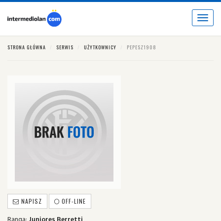
Toggle
navigat
STRONA GŁÓWNA
SERWIS
UŻYTKOWNICY
PEPESZ1908
NAPISZ
OFF-LINE
Ranga:
Juniores Berretti