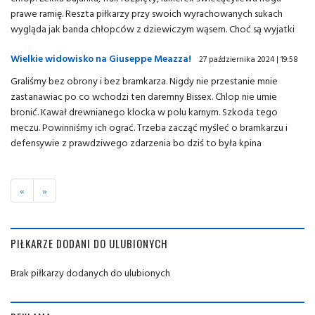
prawe ramię. Reszta piłkarzy przy swoich wyrachowanych sukach
wygląda jak banda chłopców z dziewiczym wąsem. Choć są wyjatki
Wielkie widowisko na Giuseppe Meazza!
27 października 2024 | 19:58
Graliśmy bez obrony i bez bramkarza. Nigdy nie przestanie mnie
zastanawiac po co wchodzi ten daremny Bissex. Chlop nie umie
bronić. Kawał drewnianego klocka w polu karnym. Szkoda tego
meczu. Powinniśmy ich ograć. Trzeba zacząć myśleć o bramkarzu i
defensywie z prawdziwego zdarzenia bo dziś to była kpina
«
»
PIŁKARZE DODANI DO ULUBIONYCH
Brak piłkarzy dodanych do ulubionych