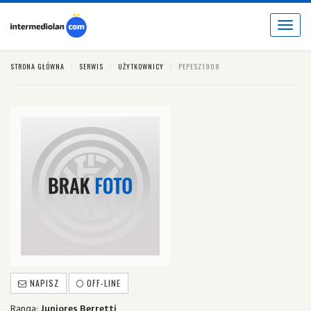
Toggle
navigat
STRONA GŁÓWNA
SERWIS
UŻYTKOWNICY
PEPESZ1908
NAPISZ
OFF-LINE
Ranga:
Juniores Berretti