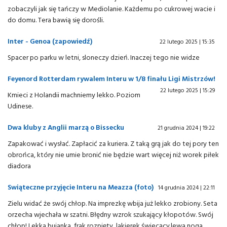
zobaczyli jak się tańczy w Mediolanie. Każdemu po cukrowej wacie i
do domu. Tera bawią się dorośli.
Inter - Genoa (zapowiedź)
22 lutego 2025 | 15:35
Spacer po parku w letni, sloneczy dzień. Inaczej tego nie widze
Feyenord Rotterdam rywalem Interu w 1/8 finału Ligi Mistrzów!
22 lutego 2025 | 15:29
Kmieci z Holandii machniemy lekko. Poziom
Udinese.
Dwa kluby z Anglii marzą o Bissecku
21 grudnia 2024 | 19:22
Zapakować i wysłać. Zapłacić za kuriera. Z taką grą jak do tej pory ten
obrońca, który nie umie bronić nie będzie wart więcej niż worek piłek
diadora
Swiąteczne przyjęcie Interu na Meazza (foto)
14 grudnia 2024 | 22:11
Zielu widać że swój chłop. Na imprezkę wbija już lekko zrobiony. Seta
orzecha wjechała w szatni. Błędny wzrok szukający kłopotów. Swój
chłop! Lekka bujanka, frak rozpięty, lakierek świecący.lewa noga