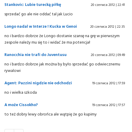
Stankovic: Lubie turecką piłkę
20 czerwca 2012 | 22:41
sprzedać go ale nie oddać tal jak Lucio
Longo nadal w Interze ! Kucka w Genoi
20 czerwca 2012 | 22:35
no i bardzo dobrze że Longo dostanie szansę na grę w pierwszym
zespole należy mu się to i widać że ma potencjał
Ranocchia nie trafi do Juventusu
20 czerwca 2012 | 09:49
no i bardzo dobrze jak można by było sprzedać go odwiecznemu
rywalowi
Agent: Pazzini nigdzie nie odchodzi
19 czerwca 2012 | 17:59
no i wielka szkoda
A może Cissokho?
19 czerwca 2012 | 17:57
to też dobry lewy obrońca ale wątpię że go kupimy