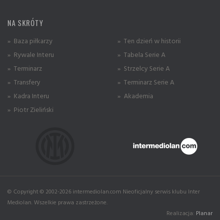
NA SKRÓTY
» Baza piłkarzy
» Ten dzień w historii
» Rywale Interu
» Tabela Serie A
» Terminarz
» Strzelcy Serie A
» Transfery
» Terminarz Serie A
» Kadra Interu
» Akademia
» Piotr Zieliński
© Copyright © 2002-2026 intermediolan.com Nieoficjalny serwis klubu Inter
Mediolan. Wszelkie prawa zastrzeżone.
Realizacja:
Planar