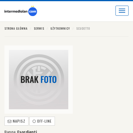
Toggle
navigat
STRONA GŁÓWNA
SERWIS
UŻYTKOWNICY
SCUDETTO
NAPISZ
OFF-LINE
Ranga:
Esordienti