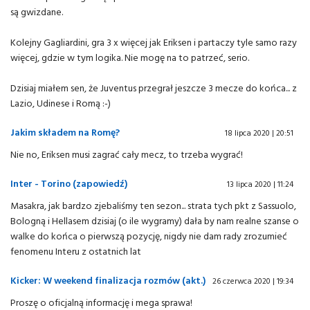
są gwizdane.
Kolejny Gagliardini, gra 3 x więcej jak Eriksen i partaczy tyle samo razy
więcej, gdzie w tym logika. Nie mogę na to patrzeć, serio.
Dzisiaj miałem sen, że Juventus przegrał jeszcze 3 mecze do końca... z
Lazio, Udinese i Romą :-)
Jakim składem na Romę?
18 lipca 2020 | 20:51
Nie no, Eriksen musi zagrać cały mecz, to trzeba wygrać!
Inter - Torino (zapowiedź)
13 lipca 2020 | 11:24
Masakra, jak bardzo zjebaliśmy ten sezon... strata tych pkt z Sassuolo,
Bologną i Hellasem dzisiaj (o ile wygramy) dała by nam realne szanse o
walke do końca o pierwszą pozycję, nigdy nie dam rady zrozumieć
fenomenu Interu z ostatnich lat
Kicker: W weekend finalizacja rozmów (akt.)
26 czerwca 2020 | 19:34
Proszę o oficjalną informację i mega sprawa!