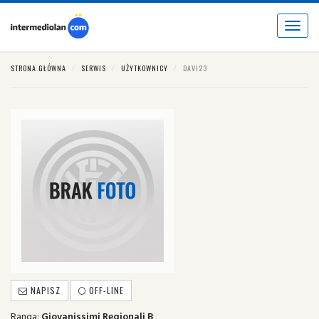
Toggle
navigat
STRONA GŁÓWNA
SERWIS
UŻYTKOWNICY
DAVI23
NAPISZ
OFF-LINE
Ranga:
Giovanissimi Regionali B