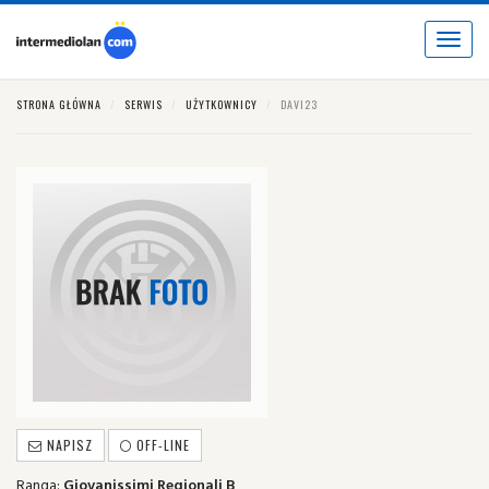
Toggle
navigat
STRONA GŁÓWNA
SERWIS
UŻYTKOWNICY
DAVI23
NAPISZ
OFF-LINE
Ranga:
Giovanissimi Regionali B