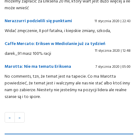
możemy zapłacić za Eriksena 20 mil, który wart jest dużo więcej a ile
może wnieść
Nerazzurri podzielili się punktami
11 stycznia 2020 | 22:43
Widać zmęczenie, II poł fatalna, i kiepskie zmiany, szkoda,
Caffe Mercato: Eriksen w Mediolanie już za tydzień
11 stycznia 2020 | 12:48
darek_91 masz 100% racji
Marotta: Nie ma tematu Eriksena
7 stycznia 2020 | 05:00
No comments, tzn, że temat jest na tapecie. Co ma Marotta
powiedzieć, że temat jest i walczymy ale nas nie stać albo ktoś inny
nam go zabierze. Niestety nie jesteśmy na pozycji lidera ale realne
szanse są i to spore.
«
»