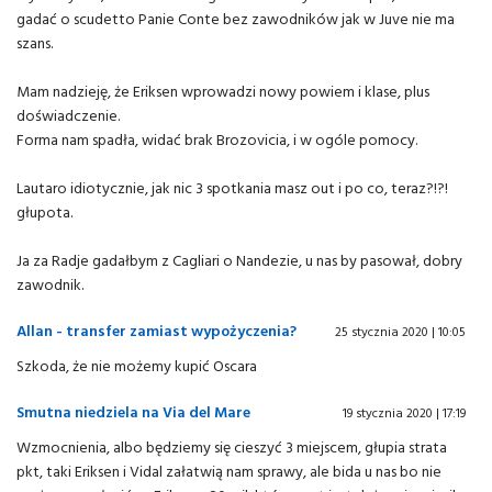
gadać o scudetto Panie Conte bez zawodników jak w Juve nie ma
szans.
Mam nadzieję, że Eriksen wprowadzi nowy powiem i klase, plus
doświadczenie.
Forma nam spadła, widać brak Brozovicia, i w ogóle pomocy.
Lautaro idiotycznie, jak nic 3 spotkania masz out i po co, teraz?!?!
głupota.
Ja za Radje gadałbym z Cagliari o Nandezie, u nas by pasował, dobry
zawodnik.
Allan - transfer zamiast wypożyczenia?
25 stycznia 2020 | 10:05
Szkoda, że nie możemy kupić Oscara
Smutna niedziela na Via del Mare
19 stycznia 2020 | 17:19
Wzmocnienia, albo będziemy się cieszyć 3 miejscem, głupia strata
pkt, taki Eriksen i Vidal załatwią nam sprawy, ale bida u nas bo nie