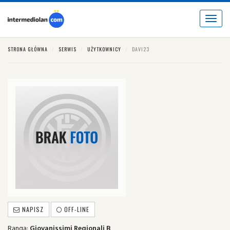
Toggle
navigat
STRONA GŁÓWNA
SERWIS
UŻYTKOWNICY
DAVI23
NAPISZ
OFF-LINE
Ranga:
Giovanissimi Regionali B