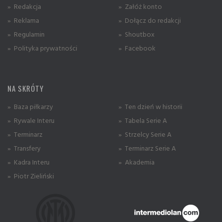
» Redakcja
» Załóż konto
» Reklama
» Dołącz do redakcji
» Regulamin
» Shoutbox
» Polityka prywatności
» Facebook
NA SKRÓTY
» Baza piłkarzy
» Ten dzień w historii
» Rywale Interu
» Tabela Serie A
» Terminarz
» Strzelcy Serie A
» Transfery
» Terminarz Serie A
» Kadra Interu
» Akademia
» Piotr Zieliński