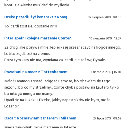
kontuzja Alexisa musi dać do myślenia.
Dzeko przedłużył kontrakt z Romą
17 sierpnia 2019 | 08:06
To Icardi zostaje, dostanie nr 11
Inter spełni kolejne marzenie Conte?
10 sierpnia 2019 | 12:27
Za drogi, nie porywa mnie, lepiej kasę przeznaczyć na kogoś innego,
Lotito zejdź też na ziemie.
Poza tym kasy nie ma, wymiana za Icardi, ale też wę Dybale.
Powołani na mecz z Tottenhamem
3 sierpnia 2019 | 16:28
Mógł Karamoh zostać... sciągać Barbose, bo obawiam się tego
sezonu, bo co my strzelimy... Conte chyba postawi na Lautaro tylko
bo nikogo innego nie mamy.
Uparli się na Lukaku i Dzeko, jakby napastników nie było, może
Lozano?
Oscar: Rozmawiam z Interem i Milanem
27 lipca 2019 | 08:59
Mega zawodnik, moje marzenie w Interze