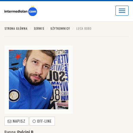
Toggle
navigat
STRONA GŁÓWNA
SERWIS
UŻYTKOWNICY
LUCA BOBO
NAPISZ
OFF-LINE
Ranga:
Pulcini B