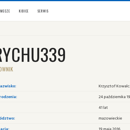
MECZE
KIBICE
SERWIS
RYCHU339
OWNIK
nazwisko:
Krzysztof Kowalc
rodzenia:
24 października 1
41 lat
ództwo:
mazowieckie
acja:
19 maja 2016