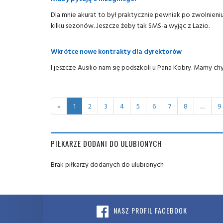
Dla mnie akurat to był praktycznie pewniak po zwolnieni
kilku sezonów. Jeszcze żeby tak SMS-a wyjąc z Lazio.
Wkrótce nowe kontrakty dla dyrektorów
I jeszcze Ausilio nam się podszkoli u Pana Kobry. Mamy c
«
1
2
3
4
5
6
7
8
.....
9
PIŁKARZE DODANI DO ULUBIONYCH
Brak piłkarzy dodanych do ulubionych
NASZ PROFIL FACEBOOK