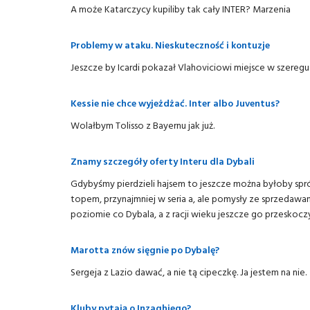
A może Katarczycy kupiliby tak cały INTER? Marzenia
Problemy w ataku. Nieskuteczność i kontuzje
Jeszcze by Icardi pokazał Vlahoviciowi miejsce w szeregu
Kessie nie chce wyjeżdżać. Inter albo Juventus?
Wolałbym Tolisso z Bayernu jak już.
Znamy szczegóły oferty Interu dla Dybali
Gdybyśmy pierdzieli hajsem to jeszcze można byłoby spr
topem, przynajmniej w seria a, ale pomysły ze sprzedawani
poziomie co Dybala, a z racji wieku jeszcze go przeskoczy 
Marotta znów sięgnie po Dybalę?
Sergeja z Lazio dawać, a nie tą cipeczkę. Ja jestem na nie.
Kluby pytają o Inzaghiego?