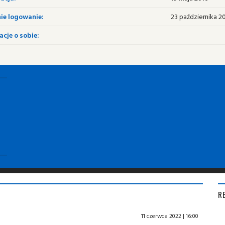
ie logowanie:
23 października 20
cje o sobie:
R
11 czerwca 2022 | 16:00