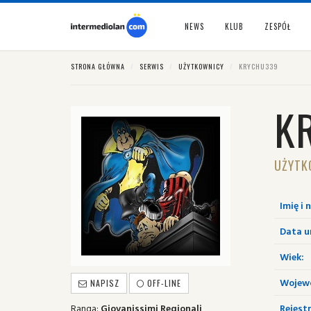
NEWS
KLUB
ZESPÓŁ
STRONA GŁÓWNA
SERWIS
UŻYTKOWNICY
KRYCHU339
K
UŻYTK
Imię i 
Data u
Wiek:
Wojew
NAPISZ
OFF-LINE
Ranga:
Giovanissimi Regionali
Rejestr