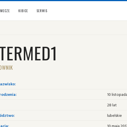
MECZE
KIBICE
SERWIS
NTERMED1
OWNIK
nazwisko:
rodzenia:
10 listopad
28 lat
ództwo:
lubelskie
acja:
10 maja 201