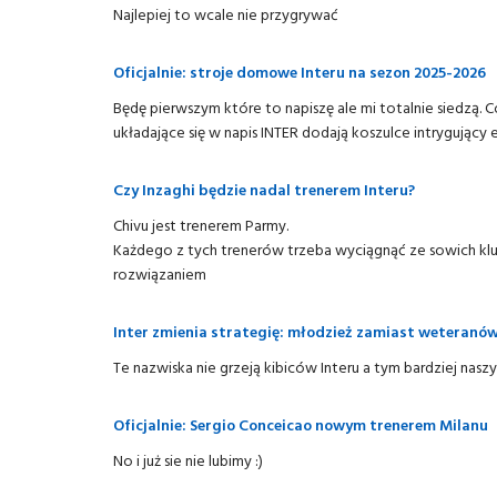
Najlepiej to wcale nie przygrywać
Oficjalnie: stroje domowe Interu na sezon 2025-2026
Będę pierwszym które to napiszę ale mi totalnie siedzą.
układające się w napis INTER dodają koszulce intrygujący 
Czy Inzaghi będzie nadal trenerem Interu?
Chivu jest trenerem Parmy.
Każdego z tych trenerów trzeba wyciągnąć ze sowich k
rozwiązaniem
Inter zmienia strategię: młodzież zamiast weteranów
Te nazwiska nie grzeją kibiców Interu a tym bardziej nas
Oficjalnie: Sergio Conceicao nowym trenerem Milanu
No i już sie nie lubimy :)