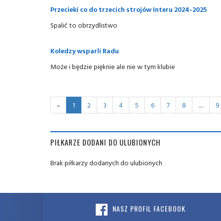
Przecieki co do trzecich strojów Interu 2024-2025
Spalić to obrzydlistwo
Koledzy wsparli Radu
Może i będzie pięknie ale nie w tym klubie
«
1
2
3
4
5
6
7
8
.....
9
PIŁKARZE DODANI DO ULUBIONYCH
Brak piłkarzy dodanych do ulubionych
NASZ PROFIL FACEBOOK