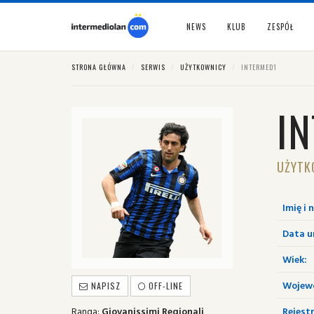
NEWS
KLUB
ZESPÓŁ
STRONA GŁÓWNA
SERWIS
UŻYTKOWNICY
INTERMED1
I
UŻYTK
Imię i 
Data u
Wiek:
Wojew
NAPISZ
OFF-LINE
Ranga:
Giovanissimi Regionali
Rejestr