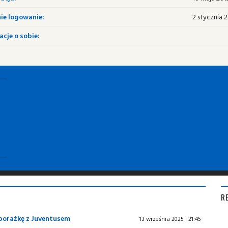
ie logowanie:
2 stycznia 2
cje o sobie:
R
e porażkę z Juventusem
13 września 2025 | 21:45