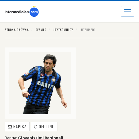
Toggle
navigat
STRONA GŁÓWNA
SERWIS
UŻYTKOWNICY
INTERMED1
NAPISZ
OFF-LINE
Ranga:
Giovanissimi Regionali