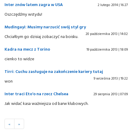
Inter znów latem zagra w USA
2 lutego 2014 | 16:27
Oszczędźmy wstydu!
Mudingayi: Musimy narzucić swój styl gry
20 października 2013 | 14:02
Chciałbym go dzisiaj zobaczyć na boisku.
Kadra na mecz z Torino
19 października 2013 | 18:09
cienko to widze
Tirri: Cuchu zasługuje na zakończenie kariery tutaj
9 września 2013 | 19:22
won
Inter traci Eto'o na rzecz Chelsea
29 sierpnia 2013 | 07:09
Jak widać kasa ważniejsza od barw klubowych.
«
»