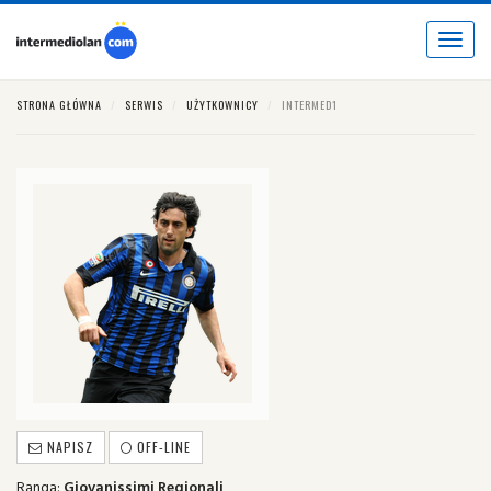
Toggle
navigat
STRONA GŁÓWNA
SERWIS
UŻYTKOWNICY
INTERMED1
NAPISZ
OFF-LINE
Ranga:
Giovanissimi Regionali