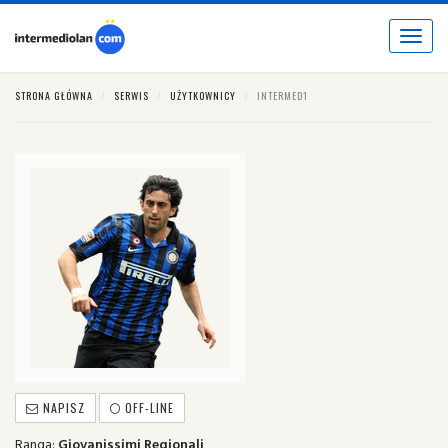
Toggle
navigat
STRONA GŁÓWNA
SERWIS
UŻYTKOWNICY
INTERMED1
NAPISZ
OFF-LINE
Ranga:
Giovanissimi Regionali