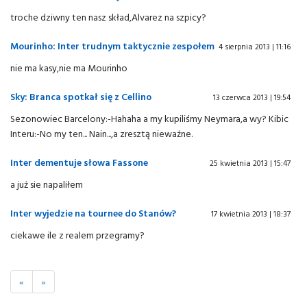
troche dziwny ten nasz skład,Alvarez na szpicy?
Mourinho: Inter trudnym taktycznie zespołem
4 sierpnia 2013 | 11:16
nie ma kasy,nie ma Mourinho
Sky: Branca spotkał się z Cellino
13 czerwca 2013 | 19:54
Sezonowiec Barcelony:-Hahaha a my kupiliśmy Neymara,a wy? Kibic
Interu:-No my ten... Nain...,a zresztą nieważne.
Inter dementuje słowa Fassone
25 kwietnia 2013 | 15:47
a już sie napaliłem
Inter wyjedzie na tournee do Stanów?
17 kwietnia 2013 | 18:37
ciekawe ile z realem przegramy?
«
»