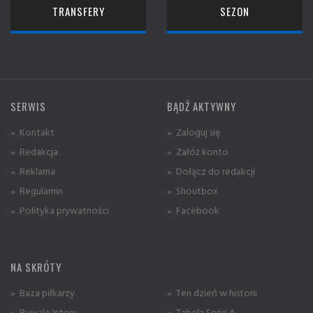
TRANSFERY
SEZON
SERWIS
BĄDŹ AKTYWNY
» Kontakt
» Zaloguj się
» Redakcja
» Załóż konto
» Reklama
» Dołącz do redakcji
» Regulamin
» Shoutbox
» Polityka prywatności
» Facebook
NA SKRÓTY
» Baza piłkarzy
» Ten dzień w historii
» Rywale Interu
» Tabela Serie A