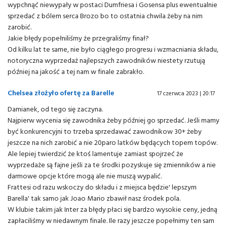
wypchnąć niewypały w postaci Dumfriesa i Gosensa plus ewentualnie
sprzedać z bólem serca Brozo bo to ostatnia chwila żeby na nim
zarobić.
Jakie błędy popełniliśmy że przegraliśmy finał?
Od kilku lat te same, nie było ciągłego progresu i wzmacniania składu,
notoryczna wyprzedaż najlepszych zawodników niestety rzutują
później na jakość a tej nam w finale zabrakło.
Chelsea złożyło ofertę za Barelle
17 czerwca 2023 | 20:17
Damianek, od tego się zaczyna.
Najpierw wycenia się zawodnika żeby później go sprzedać. Jeśli mamy
być konkurencyjni to trzeba sprzedawać zawodnikow 30+ żeby
jeszcze na nich zarobić a nie 20paro latków będących topem topów.
Ale lepiej twierdzić że ktoś lamentuje zamiast spojrzeć że
wyprzedaże są fajne jeśli za te środki pozyskuje się zmienników a nie
darmowe opcje które mogą ale nie muszą wypalić.
Frattesi od razu wskoczy do składu i z miejsca będzie' lepszym
Barella' tak samo jak Joao Mario zbawił nasz środek pola.
W klubie takim jak Inter za błędy płaci się bardzo wysokie ceny, jedną
zapłaciliśmy w niedawnym finale. Ile razy jeszcze popełnimy ten sam