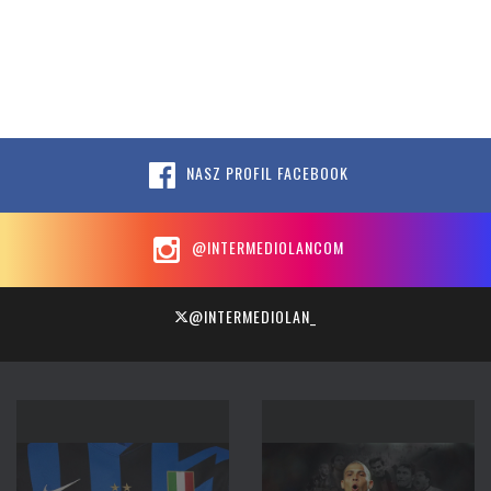
NASZ PROFIL FACEBOOK
@INTERMEDIOLANCOM
@INTERMEDIOLAN_