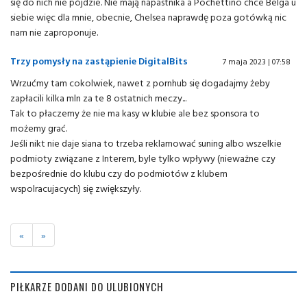
się do nich nie pójdzie. Nie mają napastnika a Pochettino chce Belga u
siebie więc dla mnie, obecnie, Chelsea naprawdę poza gotówką nic
nam nie zaproponuje.
Trzy pomysły na zastąpienie DigitalBits
7 maja 2023 | 07:58
Wrzućmy tam cokolwiek, nawet z pornhub się dogadajmy żeby
zapłacili kilka mln za te 8 ostatnich meczy...
Tak to płaczemy że nie ma kasy w klubie ale bez sponsora to
możemy grać.
Jeśli nikt nie daje siana to trzeba reklamować suning albo wszelkie
podmioty związane z Interem, byle tylko wpływy (nieważne czy
bezpośrednie do klubu czy do podmiotów z klubem
wspolracujacych) się zwiększyły.
«
»
PIŁKARZE DODANI DO ULUBIONYCH