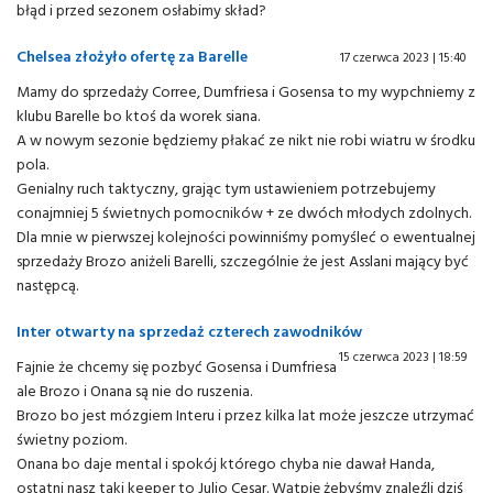
błąd i przed sezonem osłabimy skład?
Chelsea złożyło ofertę za Barelle
17 czerwca 2023 | 15:40
Mamy do sprzedaży Corree, Dumfriesa i Gosensa to my wypchniemy z
klubu Barelle bo ktoś da worek siana.
A w nowym sezonie będziemy płakać ze nikt nie robi wiatru w środku
pola.
Genialny ruch taktyczny, grając tym ustawieniem potrzebujemy
conajmniej 5 świetnych pomocników + ze dwóch młodych zdolnych.
Dla mnie w pierwszej kolejności powinniśmy pomyśleć o ewentualnej
sprzedaży Brozo aniżeli Barelli, szczególnie że jest Asslani mający być
następcą.
Inter otwarty na sprzedaż czterech zawodników
15 czerwca 2023 | 18:59
Fajnie że chcemy się pozbyć Gosensa i Dumfriesa
ale Brozo i Onana są nie do ruszenia.
Brozo bo jest mózgiem Interu i przez kilka lat może jeszcze utrzymać
świetny poziom.
Onana bo daje mental i spokój którego chyba nie dawał Handa,
ostatni nasz taki keeper to Julio Cesar. Wątpię żebyśmy znaleźli dziś