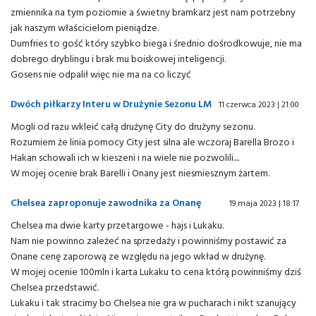
zmiennika na tym poziomie a świetny bramkarz jest nam potrzebny
jak naszym właścicielom pieniądze.
Dumfries to gość który szybko biega i średnio dośrodkowuje, nie ma
dobrego dryblingu i brak mu boiskowej inteligencji.
Gosens nie odpalił więc nie ma na co liczyć
Dwóch piłkarzy Interu w Drużynie Sezonu LM
11 czerwca 2023 | 21:00
Mogli od razu wkleić całą drużynę City do drużyny sezonu.
Rozumiem że linia pomocy City jest silna ale wczoraj Barella Brozo i
Hakan schowali ich w kieszeni i na wiele nie pozwolili....
W mojej ocenie brak Barelli i Onany jest niesmiesznym żartem.
Chelsea zaproponuje zawodnika za Onanę
19 maja 2023 | 18:17
Chelsea ma dwie karty przetargowe - hajs i Lukaku.
Nam nie powinno zależeć na sprzedaży i powinniśmy postawić za
Onane cenę zaporową ze względu na jego wkład w drużynę.
W mojej ocenie 100mln i karta Lukaku to cena którą powinniśmy dziś
Chelsea przedstawić.
Lukaku i tak stracimy bo Chelsea nie gra w pucharach i nikt szanujący