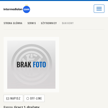
Toggle
navigat
STRONA GŁÓWNA
SERWIS
UŻYTKOWNICY
BANIKOWY
NAPISZ
OFF-LINE
Ranga:
Gracz 1. drużyny